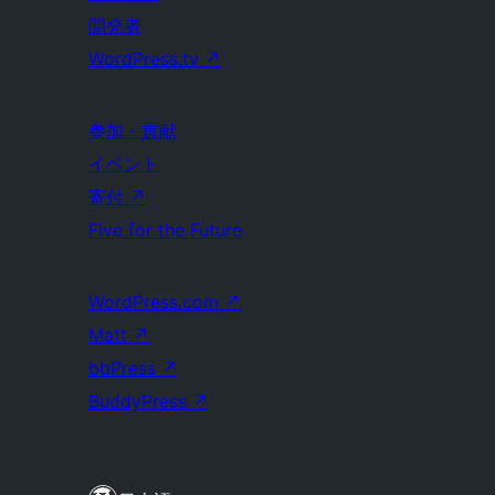
開発者
WordPress.tv
↗
参加・貢献
イベント
寄付
↗
Five for the Future
WordPress.com
↗
Matt
↗
bbPress
↗
BuddyPress
↗