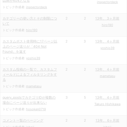
以降が404となる
inspectordeck
トピック作成者:
inspectordeck
カテゴリーの使い方とその制限につ
2
2
13年、 3ヶ月前
いて
hiro190
トピック作成者:
hiro190
カスタムポスト使用時に17ページ以
2
3
13年、 4ヶ月前
上のページ送りが「404 Not
yoshio39
Found」を返す
トピック作成者:
yoshio39
カスタム投稿の一覧で、カスタムフ
2
2
13年、 4ヶ月前
ィールドによるフィルタリングをす
mametasu
る
トピック作成者:
mametasu
query_postsでカテゴリIDが複数の
3
5
13年、 4ヶ月前
場合にページ送りが出来ない
Takuro Hishikawa
トピック作成者:
hosoken0719
コメント一覧のページング
2
2
13年、 6ヶ月前