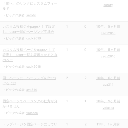
「前へ」のリンクにカスタムフィー
satoty
ルド
トピック作成者:
satoty
カスタム投稿ジをpageとして設定
1
0
10年、 5ヶ月前
し、user一覧のページング不具合
cadx2016
トピック作成者:
cadx2016
カスタム投稿ページをpageとして
1
0
10年、 5ヶ月前
設定し、user一覧を表示させるとき
cadx2016
のペー
トピック作成者:
cadx2016
同一ページに、ページングを2つつ
2
2
10年、 6ヶ月前
けるには
aya314
トピック作成者:
aya314
固定ページでページングの仕方が分
1
1
10年、 9ヶ月前
かりません
volasea
トピック作成者:
volasea
トップページを固定ページにしてい
1
2
11年、 1ヶ月前