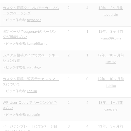
カスタム投稿タイプのアーカイブペ
2
4
12年、 2ヶ月前
ージのページング
toyostyle
トピック作成者:
toyostyle
固定ページでpagenaviのページン
1
1
12年、 3ヶ月前
グが機能しない
kuma69kuma
トピック作成者:
kuma69kuma
カスタム投稿タイプでのページネー
2
1
12年、 10ヶ月前
ション設置
jim912
トピック作成者:
atsushi_y
カスタム投稿一覧表示のカスタマイ
1
0
12年、 10ヶ月前
ズについて
iichika
トピック作成者:
iichika
WP_User_Queryでページングがで
2
4
13年、 1ヶ月前
きない
carecafe
トピック作成者:
carecafe
ページテンプレートにて2ページ目
3
4
13年、 3ヶ月前