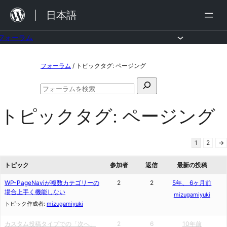
内
日本語
容
を
フォーラム
ス
コ
フォーラム
/
トピックタグ: ページング
キ
ン
ッ
検
テ
フ
プ
索
ン
ォ
トピックタグ:
ページング
対
ー
ツ
ラ
象:
ム
へ
の
1
2
→
ス
検
索
トピック
参加者
返信
最新の投稿
キ
ッ
WP-PageNaviが複数カテゴリーの
2
2
5年、 6ヶ月前
場合上手く機能しない
mizugamiyuki
プ
トピック作成者:
mizugamiyuki
カスタム投稿タイプでの「次へ」
2
6
10年前