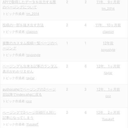
APIで取得したデータを出力する際
2
2
11年、 9ヶ月前
のページングについて
tm_2014
トピック作成者:
tm_2014
投稿の一部を抜き出す方法
2
4
11年、 10ヶ月前
トピック作成者:
clapton
clapton
複数のカスタム投稿一覧ページのペ
1
1
12年前
ージング
toyostyle
トピック作成者:
toyostyle
ページングも出来る記事のランダム
2
6
12年、 1ヶ月前
表示がわかりません
taylar
トピック作成者:
taylar
author.phpでページングの2ページ
2
3
12年、 1ヶ月前
目以降でindex.phpに戻る
coz
トピック作成者:
coz
ページングで2ページ目移行も同じ
2
6
12年、 2ヶ月前
記事になってしまう
YusukeT
トピック作成者:
YusukeT