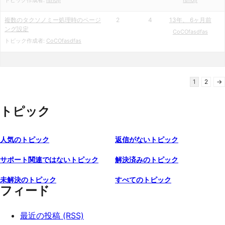
トピック作成者:
ishoji
ishoji
複数のタクソノミー処理時のページ
2
4
13年、 6ヶ月前
ング設定
CoCOfasdfas
トピック作成者:
CoCOfasdfas
1
2
→
トピック
人気のトピック
返信がないトピック
サポート関連ではないトピック
解決済みのトピック
未解決のトピック
すべてのトピック
フィード
最近の投稿 (RSS)