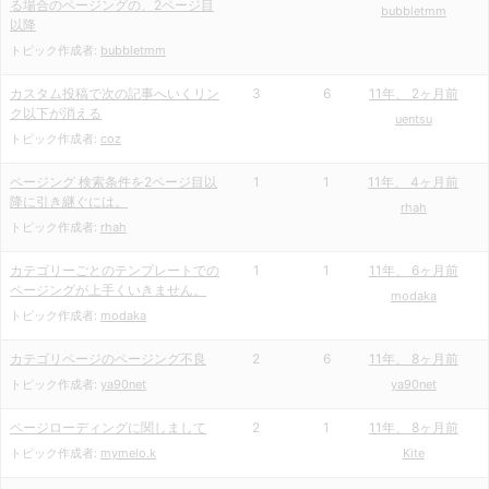
る場合のページングの、2ページ目
bubbletmm
以降
トピック作成者:
bubbletmm
カスタム投稿で次の記事へいくリン
3
6
11年、 2ヶ月前
ク以下が消える
uentsu
トピック作成者:
coz
ページング 検索条件を2ページ目以
1
1
11年、 4ヶ月前
降に引き継ぐには。
rhah
トピック作成者:
rhah
カテゴリーごとのテンプレートでの
1
1
11年、 6ヶ月前
ページングが上手くいきません。
modaka
トピック作成者:
modaka
カテゴリページのページング不良
2
6
11年、 8ヶ月前
トピック作成者:
ya90net
ya90net
ページローディングに関しまして
2
1
11年、 8ヶ月前
トピック作成者:
mymelo.k
Kite