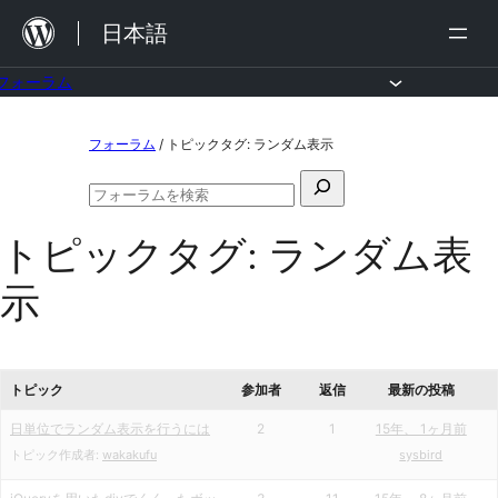
内
日本語
容
を
フォーラム
ス
コ
フォーラム
/
トピックタグ: ランダム表示
キ
ン
ッ
検
テ
フ
プ
索
ン
ォ
トピックタグ:
ランダム表
対
ー
ツ
ラ
象:
示
ム
へ
の
ス
検
索
キ
トピック
参加者
返信
最新の投稿
ッ
日単位でランダム表示を行うには
2
1
15年、 1ヶ月前
プ
トピック作成者:
wakakufu
sysbird