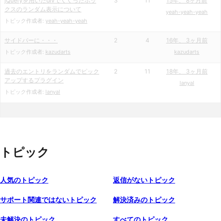
jQueryを用いたdivでくくったボッ
3
11
15年、 8ヶ月前
クスのランダム表示について
yeah-yeah-yeah
トピック作成者:
yeah-yeah-yeah
サイドバーに・・・
2
4
16年、 3ヶ月前
トピック作成者:
kazudarts
kazudarts
過去のエントリをランダムでピック
2
11
18年、 3ヶ月前
アップするプラグイン
lanyal
トピック作成者:
lanyal
トピック
人気のトピック
返信がないトピック
サポート関連ではないトピック
解決済みのトピック
未解決のトピック
すべてのトピック