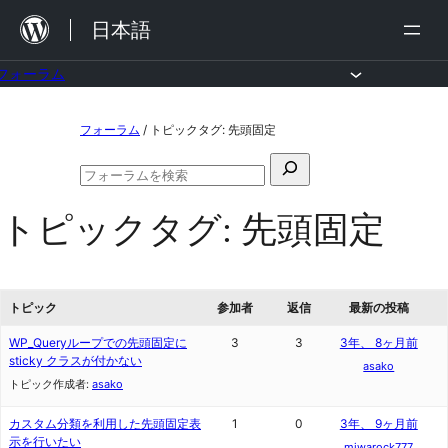
内
日本語
容
を
フォーラム
ス
コ
フォーラム
/
トピックタグ: 先頭固定
キ
ン
ッ
検
テ
フ
プ
索
ン
ォ
トピックタグ:
先頭固定
対
ー
ツ
ラ
象:
ム
へ
の
ス
検
トピック
参加者
返信
最新の投稿
索
キ
WP_Queryループでの先頭固定に
3
3
3年、 8ヶ月前
ッ
sticky クラスが付かない
asako
トピック作成者:
asako
プ
カスタム分類を利用した先頭固定表
1
0
3年、 9ヶ月前
示を行いたい
miwarock777