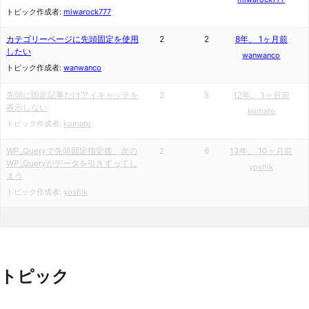
トピック作成者:
miwarock777
カテゴリーページに先頭固定を使用
2
2
8年、 1ヶ月前
したい
wanwanco
トピック作成者:
wanwanco
先頭に固定記事だけアイキャッチを
2
5
12年、 1ヶ月前
表示しない
komato
トピック作成者:
komato
WP_Queryで先頭固定指定後、次の
2
6
13年、 10ヶ月前
WP_Queryがデータを引きずってし
yoshik
まう
トピック作成者:
yoshik
トピック