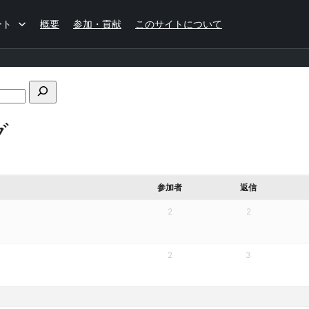
ート
概要
参加・貢献
このサイトについて
フ
ォ
グ
ー
ラ
ム
の
検
参加者
返信
索
2
2
2
3