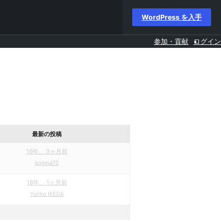
WordPress を入手
参加・貢献
ログイン
最新の投稿
16年、 3ヶ月前
kojima72
18年、 1ヶ月前
Yuriko IKEDA