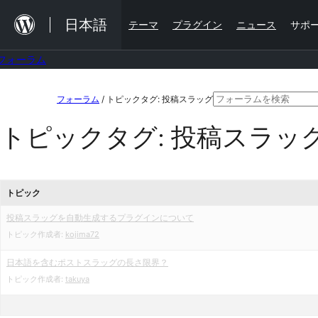
内
日本語
テーマ
プラグイン
ニュース
サポ
容
を
フォーラム
ス
コ
検
キ
フォーラム
/
トピックタグ: 投稿スラッグ
ン
索
ッ
トピックタグ:
投稿スラッ
テ
対
プ
ン
象:
ツ
トピック
へ
投稿スラッグを自動生成するプラグインについて
ス
トピック作成者:
kojima72
キ
ッ
日本語を含むポストスラッグの長さ限界？
トピック作成者:
takuya
プ