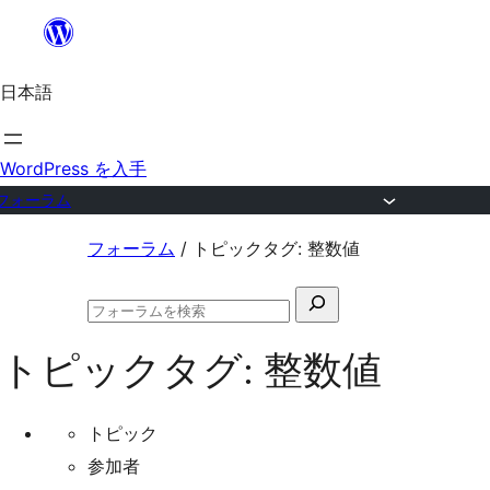
内
容
日本語
を
ス
キ
WordPress を入手
ッ
フォーラム
プ
コ
フォーラム
/
トピックタグ: 整数値
ン
検
テ
フ
索
ン
ォ
トピックタグ:
整数値
対
ー
ツ
ラ
象:
ム
へ
の
トピック
ス
検
参加者
索
キ