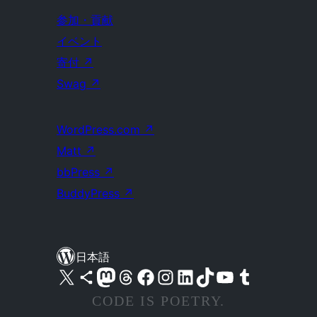
参加・貢献
イベント
寄付
↗
Swag
↗
WordPress.com
↗
Matt
↗
bbPress
↗
BuddyPress
↗
日本語
X (旧 Twitter) アカウントへ
Bluesky アカウントへ
Mastodon アカウントへ
Threads アカウントへ
Facebook ページへ
Instagram アカウントへ
LinkedIn アカウントへ
TikTok アカウントへ
YouTube チャンネルへ
Tumblr アカウントへ
CODE IS POETRY.