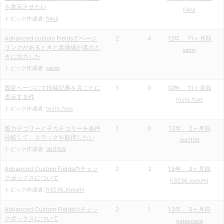
を表示させたい
fukui
トピック作成者:
fukui
Advanced custom Fieldsでページ
2
4
12年、 11ヶ月前
リンクがあるときと真偽値が真のと
seinn
きに出力した
トピック作成者:
seinn
固定ページにて投稿記事を月ごとに
1
0
12年、 11ヶ月前
表示する件
toshi_fsas
トピック作成者:
toshi_fsas
親カテゴリーと子カテゴリーを条件
1
0
13年、 2ヶ月前
分岐して、スラッグを取得したい
Vol1109
トピック作成者:
Vol1109
Advanced Custom Fieldsのチェッ
2
2
13年、 3ヶ月前
クボックスについて
h3236_kusumi
トピック作成者:
h3236_kusumi
Advanced Custom Fieldsのチェッ
2
1
13年、 3ヶ月前
クボックスについて
gatespace