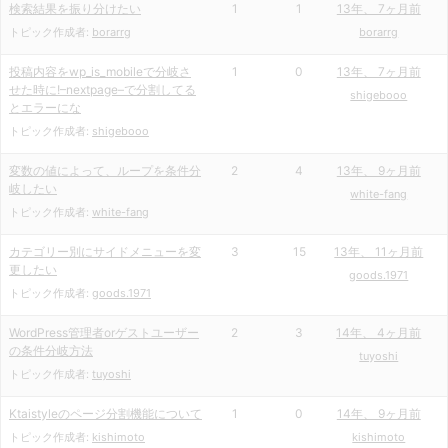
検索結果を振り分けたい
1
1
13年、 7ヶ月前
トピック作成者:
borarrg
borarrg
投稿内容をwp_is_mobileで分岐さ
1
0
13年、 7ヶ月前
せた時に!–nextpage–で分割してる
shigebooo
とエラーにな
トピック作成者:
shigebooo
変数の値によって、ループを条件分
2
4
13年、 9ヶ月前
岐したい
white-fang
トピック作成者:
white-fang
カテゴリー別にサイドメニューを変
3
15
13年、 11ヶ月前
更したい
goods.1971
トピック作成者:
goods.1971
WordPress管理者orゲストユーザー
2
3
14年、 4ヶ月前
の条件分岐方法
tuyoshi
トピック作成者:
tuyoshi
Ktaistyleのページ分割機能について
1
0
14年、 9ヶ月前
トピック作成者:
kishimoto
kishimoto