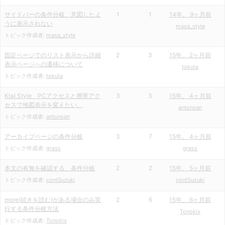
サイドバーの条件分岐、意図したよ
1
1
14年、 9ヶ月前
うに表示されない
masa_style
トピック作成者:
masa_style
固定ページでのリスト表示から詳細
2
3
15年、 2ヶ月前
表示ページへの遷移について
tokuta
トピック作成者:
tokuta
Ktai Style PCアクセスと携帯アク
3
3
15年、 4ヶ月前
セスで地図表示を変えたい。
antonsan
トピック作成者:
antonsan
アーカイブページの条件分岐
3
7
15年、 4ヶ月前
トピック作成者:
grass
grass
本文の有無を確認する、条件分岐
2
2
15年、 5ヶ月前
トピック作成者:
contSuzuki
contSuzuki
more(続きを読む)がある場合のみ実
2
6
15年、 6ヶ月前
行する条件分岐方法
Tonokix
トピック作成者:
Tonokix