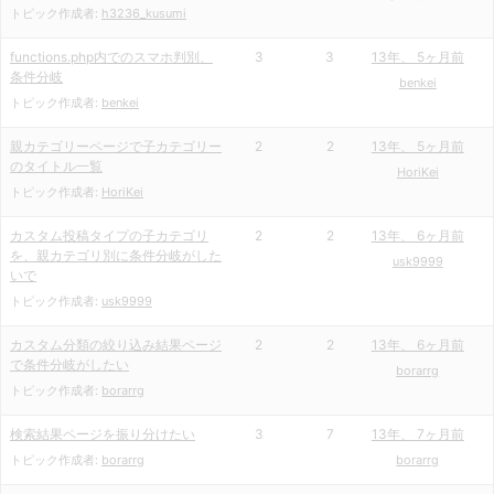
トピック作成者:
h3236_kusumi
functions.php内でのスマホ判別、
3
3
13年、 5ヶ月前
条件分岐
benkei
トピック作成者:
benkei
親カテゴリーページで子カテゴリー
2
2
13年、 5ヶ月前
のタイトル一覧
HoriKei
トピック作成者:
HoriKei
カスタム投稿タイプの子カテゴリ
2
2
13年、 6ヶ月前
を、親カテゴリ別に条件分岐がした
usk9999
いで
トピック作成者:
usk9999
カスタム分類の絞り込み結果ページ
2
2
13年、 6ヶ月前
で条件分岐がしたい
borarrg
トピック作成者:
borarrg
検索結果ページを振り分けたい
3
7
13年、 7ヶ月前
トピック作成者:
borarrg
borarrg