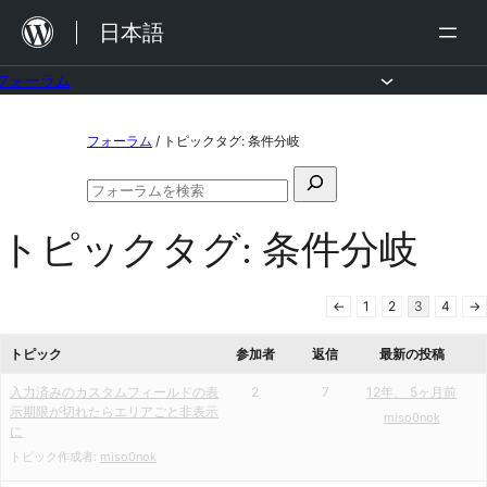
内
日本語
容
を
フォーラム
ス
コ
フォーラム
/
トピックタグ: 条件分岐
キ
ン
ッ
検
テ
フ
プ
索
ン
ォ
トピックタグ:
条件分岐
対
ー
ツ
ラ
象:
ム
へ
の
←
1
2
3
4
→
ス
検
索
トピック
参加者
返信
最新の投稿
キ
ッ
入力済みのカスタムフィールドの表
2
7
12年、 5ヶ月前
示期限が切れたらエリアごと非表示
miso0nok
プ
に
トピック作成者:
miso0nok