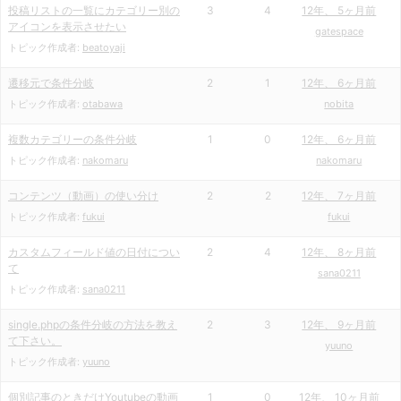
投稿リストの一覧にカテゴリー別の
3
4
12年、 5ヶ月前
アイコンを表示させたい
gatespace
トピック作成者:
beatoyaji
遷移元で条件分岐
2
1
12年、 6ヶ月前
トピック作成者:
otabawa
nobita
複数カテゴリーの条件分岐
1
0
12年、 6ヶ月前
トピック作成者:
nakomaru
nakomaru
コンテンツ（動画）の使い分け
2
2
12年、 7ヶ月前
トピック作成者:
fukui
fukui
カスタムフィールド値の日付につい
2
4
12年、 8ヶ月前
て
sana0211
トピック作成者:
sana0211
single.phpの条件分岐の方法を教え
2
3
12年、 9ヶ月前
て下さい。
yuuno
トピック作成者:
yuuno
個別記事のときだけYoutubeの動画
1
0
12年、 10ヶ月前