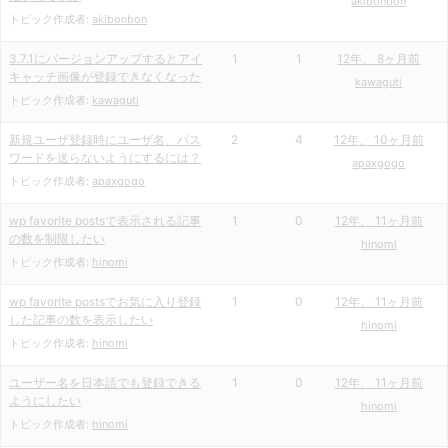
akibonbon
トピック作成者:
akibonbon
3.7.1にバージョンアップするとアイ
1
1
12年、 8ヶ月前
キャッチ画像が登録できなくなった
kawaguti
トピック作成者:
kawaguti
新規ユーザ登録時にユーザ名、パス
2
4
12年、 10ヶ月前
ワードを送らないようにするには？
apaxgogo
トピック作成者:
apaxgogo
wp favorite postsで表示される記事
1
0
12年、 11ヶ月前
の数を制限したい
hinomi
トピック作成者:
hinomi
wp favorite postsでお気に入り登録
1
0
12年、 11ヶ月前
した記事の数を表示したい
hinomi
トピック作成者:
hinomi
ユーザー名を日本語でも登録できる
1
0
12年、 11ヶ月前
ようにしたい
hinomi
トピック作成者:
hinomi