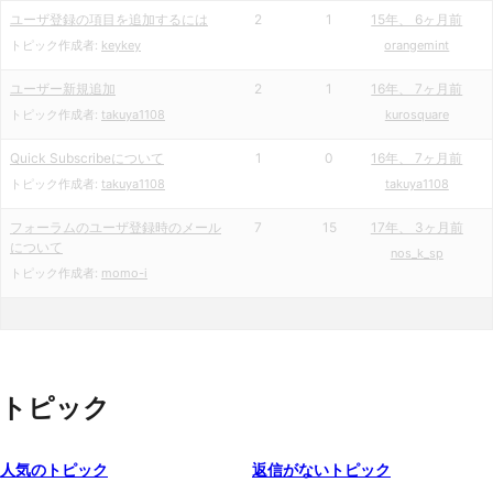
ユーザ登録の項目を追加するには
2
1
15年、 6ヶ月前
トピック作成者:
keykey
orangemint
ユーザー新規追加
2
1
16年、 7ヶ月前
トピック作成者:
takuya1108
kurosquare
Quick Subscribeについて
1
0
16年、 7ヶ月前
トピック作成者:
takuya1108
takuya1108
フォーラムのユーザ登録時のメール
7
15
17年、 3ヶ月前
について
nos_k_sp
トピック作成者:
momo-i
トピック
人気のトピック
返信がないトピック