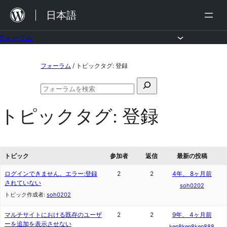
内
日本語
容
を
フォーラム
ス
コ
フォーラム
/
トピックタグ: 登録
キ
ン
ッ
検
テ
フ
プ
索
ン
ォ
トピックタグ:
登録
対
ー
ツ
ラ
象:
ム
へ
の
ス
検
トピック
参加者
返信
最新の投稿
索
キ
ログインできません。エラー:登録
2
2
4年、 8ヶ月前
ッ
されていない
soh0202
トピック作成者:
soh0202
プ
マルチサイトにおける既存のユーザ
2
2
9年、 4ヶ月前
ーを追加を表示させない
ken8ken8ken888