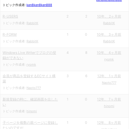
トピック作成者:
ken8ken8ken888
R-USERS
2
2
10年、 2ヶ月前
トピック作成者:
RabbitK
RabbitK
R-FORM
1
0
10年、 3ヶ月前
トピック作成者:
RabbitK
RabbitK
Windows Live Writerでブログの登
4
8
10年、 4ヶ月前
録ができない
ryomk
トピック作成者:
ryomk
会員が商品を登録するECサイト構
3
6
12年、 1ヶ月前
築
Naoto777
トピック作成者:
Naoto777
新規登録の時に、確認画面を出した
1
0
12年、 7ヶ月前
い
hinomi
トピック作成者:
hinomi
子ページを複数の親ページに登録し
1
0
12年、 8ヶ月前
たいのですが