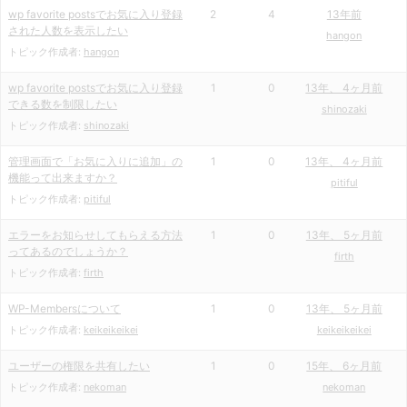
wp favorite postsでお気に入り登録
2
4
13年前
された人数を表示したい
hangon
トピック作成者:
hangon
wp favorite postsでお気に入り登録
1
0
13年、 4ヶ月前
できる数を制限したい
shinozaki
トピック作成者:
shinozaki
管理画面で「お気に入りに追加」の
1
0
13年、 4ヶ月前
機能って出来ますか？
pitiful
トピック作成者:
pitiful
エラーをお知らせしてもらえる方法
1
0
13年、 5ヶ月前
ってあるのでしょうか？
firth
トピック作成者:
firth
WP-Membersについて
1
0
13年、 5ヶ月前
トピック作成者:
keikeikeikei
keikeikeikei
ユーザーの権限を共有したい
1
0
15年、 6ヶ月前
トピック作成者:
nekoman
nekoman