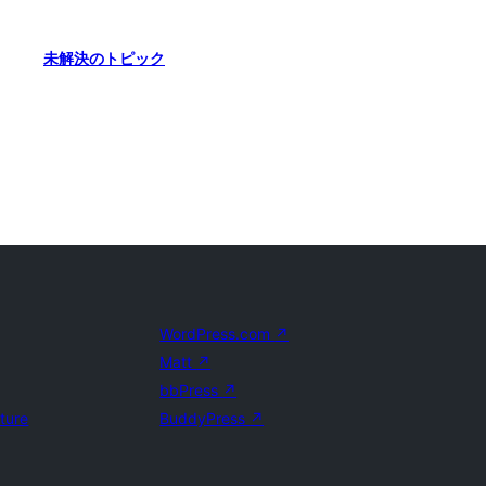
未解決のトピック
WordPress.com
↗
Matt
↗
bbPress
↗
uture
BuddyPress
↗