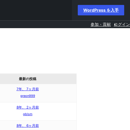
WordPress を入手
参加・貢献
ログイン
最新の投稿
7年、 7ヶ月前
greon999
8年、 2ヶ月前
gblsm
8年、 6ヶ月前