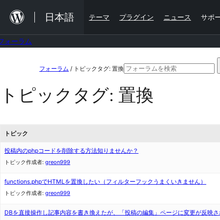
内
日本語
テーマ
プラグイン
ニュース
サポ
容
を
フォーラム
ス
コ
検
キ
フォーラム
/
トピックタグ: 置換
ン
索
ッ
トピックタグ:
置換
テ
対
プ
ン
象:
ツ
トピック
へ
投稿内のphpコードを削除する方法知りませんか？
ス
トピック作成者:
greon999
キ
ッ
functions.phpでHTMLを置換したい（フィルターフックうまくいきません）
トピック作成者:
greon999
プ
DBを直接操作し記事内容を書き換えたが、「投稿の編集」ページに変更が反映さ