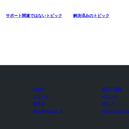
サポート関連ではないトピック
解決済みのトピック
Learn
参加・貢献
サポート
イベント
開発者
寄付
↗
WordPress.tv
↗
Five for the F