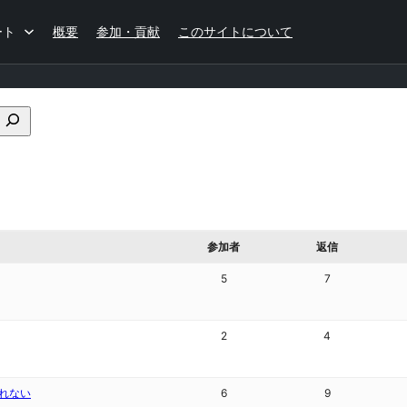
ート
概要
参加・貢献
このサイトについて
フ
ォ
ー
ラ
ム
の
検
参加者
返信
索
5
7
2
4
れない
6
9