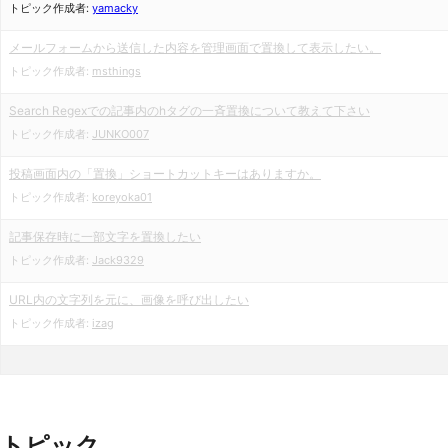
トピック作成者:
yamacky
メールフォームから送信した内容を管理画面で置換して表示したい。
トピック作成者:
msthings
Search Regexでの記事内のhタグの一斉置換について教えて下さい
トピック作成者:
JUNKO007
投稿画面内の「置換」ショートカットキーはありますか。
トピック作成者:
koreyoka01
記事保存時に一部文字を置換したい
トピック作成者:
Jack9329
URL内の文字列を元に、画像を呼び出したい
トピック作成者:
izag
トピック