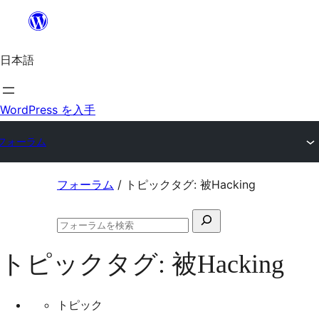
内
容
日本語
を
ス
キ
WordPress を入手
ッ
フォーラム
プ
コ
フォーラム
/
トピックタグ: 被Hacking
ン
検
テ
フ
索
ン
ォ
トピックタグ:
被Hacking
対
ー
ツ
ラ
象:
ム
へ
の
トピック
ス
検