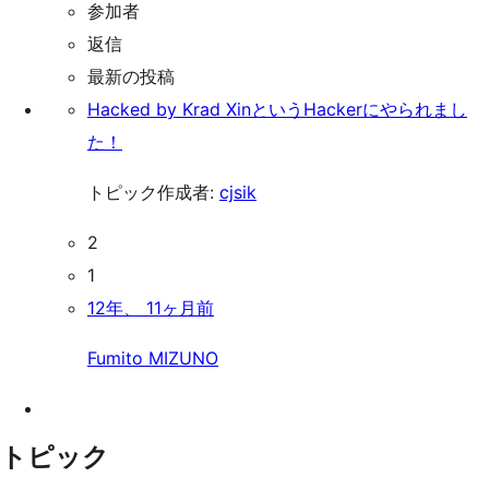
参加者
索
キ
返信
ッ
最新の投稿
プ
Hacked by Krad XinというHackerにやられまし
た！
トピック作成者:
cjsik
2
1
12年、 11ヶ月前
Fumito MIZUNO
トピック