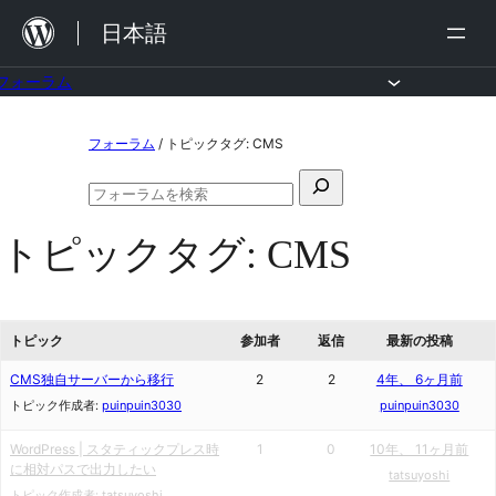
内
日本語
容
を
フォーラム
ス
コ
フォーラム
/
トピックタグ: CMS
キ
ン
ッ
検
テ
フ
プ
索
ン
ォ
トピックタグ:
CMS
対
ー
ツ
ラ
象:
ム
へ
の
ス
検
トピック
参加者
返信
最新の投稿
索
キ
CMS独自サーバーから移行
2
2
4年、 6ヶ月前
ッ
トピック作成者:
puinpuin3030
puinpuin3030
プ
WordPress | スタティックプレス時
1
0
10年、 11ヶ月前
に相対パスで出力したい
tatsuyoshi
トピック作成者:
tatsuyoshi