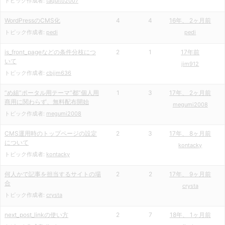
トピック作成者:
taquito2007
WordPressのCMS化
4
4
16年、 2ヶ月前
トピック作成者:
pedi
pedi
is_front_pageなどの条件分枝につ
2
1
17年前
いて
jim912
トピック作成者:
cbjjm636
”め組”ポータル用テーマ”都”個人用
1
3
17年、 2ヶ月前
商用に関わらず、無料配布開始
megumi2008
トピック作成者:
megumi2008
CMS運用時のトップページの設定
2
3
17年、 8ヶ月前
について
kontacky
トピック作成者:
kontacky
何人かで記事を担当するサイトの場
2
2
17年、 9ヶ月前
合
crysta
トピック作成者:
crysta
next_post_linkの使い方
2
7
18年、 1ヶ月前