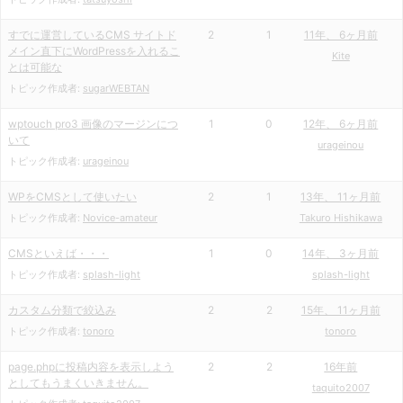
すでに運営しているCMS サイトド
2
1
11年、 6ヶ月前
メイン直下にWordPressを入れるこ
Kite
とは可能な
トピック作成者:
sugarWEBTAN
wptouch pro3 画像のマージンにつ
1
0
12年、 6ヶ月前
いて
urageinou
トピック作成者:
urageinou
WPをCMSとして使いたい
2
1
13年、 11ヶ月前
トピック作成者:
Novice-amateur
Takuro Hishikawa
CMSといえば・・・
1
0
14年、 3ヶ月前
トピック作成者:
splash-light
splash-light
カスタム分類で絞込み
2
2
15年、 11ヶ月前
トピック作成者:
tonoro
tonoro
page.phpに投稿内容を表示しよう
2
2
16年前
としてもうまくいきません。
taquito2007