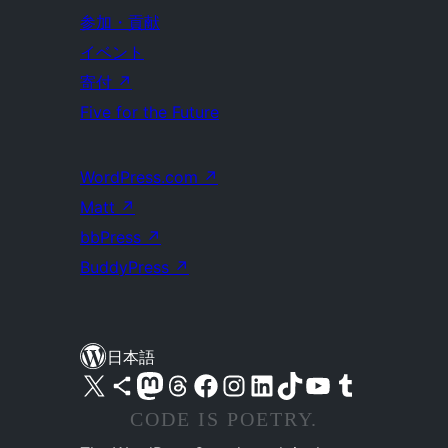
参加・貢献
イベント
寄付
↗
Five for the Future
WordPress.com
↗
Matt
↗
bbPress
↗
BuddyPress
↗
日本語
X (旧 Twitter) アカウントへ
Bluesky アカウントへ
Mastodon アカウントへ
Threads アカウントへ
Facebook ページへ
Instagram アカウントへ
LinkedIn アカウントへ
TikTok アカウントへ
YouTube チャンネルへ
Tumblr アカウントへ
CODE IS POETRY.