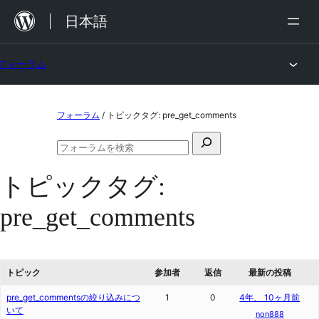
内
日本語
容
を
フォーラム
ス
キ
コ
ッ
フォーラム
/
トピックタグ: pre_get_comments
ン
プ
検
テ
フ
索
ン
ォ
トピックタグ:
対
ー
ツ
ラ
象:
pre_get_comments
ム
へ
の
ス
検
索
キ
トピック
参加者
返信
最新の投稿
ッ
pre_get_commentsの絞り込みにつ
1
0
4年、 10ヶ月前
プ
いて
non888