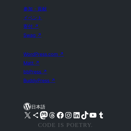
参加・貢献
イベント
寄付
↗
Swag
↗
WordPress.com
↗
Matt
↗
bbPress
↗
BuddyPress
↗
日本語
X (旧 Twitter) アカウントへ
Bluesky アカウントへ
Mastodon アカウントへ
Threads アカウントへ
Facebook ページへ
Instagram アカウントへ
LinkedIn アカウントへ
TikTok アカウントへ
YouTube チャンネルへ
Tumblr アカウントへ
CODE IS POETRY.