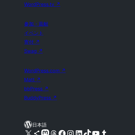
WordPress.tv
↗
参加・貢献
イベント
寄付
↗
Swag
↗
WordPress.com
↗
Matt
↗
bbPress
↗
BuddyPress
↗
日本語
X (旧 Twitter) アカウントへ
Bluesky アカウントへ
Mastodon アカウントへ
Threads アカウントへ
Facebook ページへ
Instagram アカウントへ
LinkedIn アカウントへ
TikTok アカウントへ
YouTube チャンネルへ
Tumblr アカウントへ