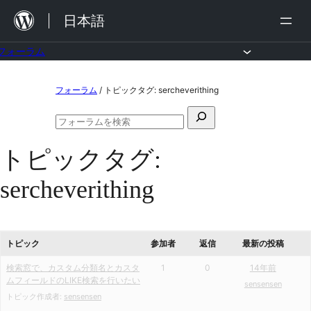
内
日本語
容
を
フォーラム
ス
コ
フォーラム
/
トピックタグ: sercheverithing
キ
ン
ッ
検
テ
フ
プ
索
ン
ォ
トピックタグ:
対
ー
ツ
ラ
象:
sercheverithing
ム
へ
の
ス
検
索
キ
トピック
参加者
返信
最新の投稿
ッ
検索窓で、カスタム分類名とカスタ
1
0
14年前
プ
ムフィールドのLIKE検索を行いたい
sensensen
トピック作成者:
sensensen