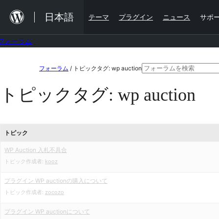
内
日本語
テーマ
プラグイン
ニュース
サポ
容
を
フォーラム
ス
コ
検
キ
フォーラム
/
トピックタグ: wp auction
ン
索
ッ
トピックタグ:
wp auction
テ
対
プ
ン
象:
ツ
トピック
へ
WP Auction 入札不具合
ス
トピック作成者:
kooz
キ
ッ
プラグイン WP auctionの購入について
トピック作成者:
zocozo
プ
プラグイン WP auctionについて