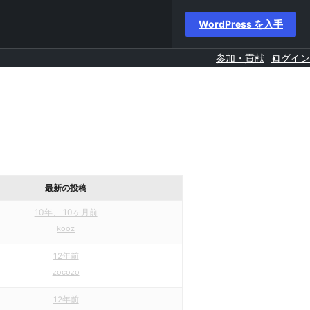
WordPress を入手
参加・貢献
ログイン
最新の投稿
10年、 10ヶ月前
kooz
12年前
zocozo
12年前