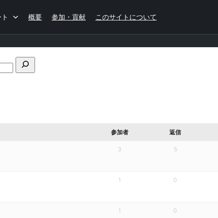
ート
概要
参加・貢献
このサイトについて
フ
ォ
ー
ラ
ム
の
検
参加者
返信
索
3
5
1
0
1
0