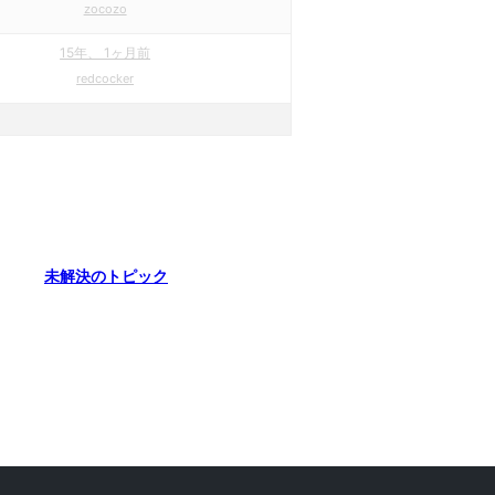
zocozo
15年、 1ヶ月前
redcocker
未解決のトピック