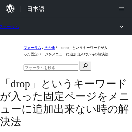
内
日本語
容
を
フォーラム
ス
キ
コ
ッ
フォーラム
/
その他
/
「drop」というキーワードが入
ン
った固定ページをメニューに追加出来ない時の解決法
プ
テ
検
ン
フ
索
ォ
ツ
「drop」というキーワード
対
ー
ラ
へ
象:
が入った固定ページをメニ
ム
ス
の
検
ューに追加出来ない時の解
キ
索
ッ
決法
プ