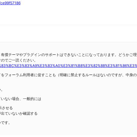
7ce99f57186
、有償テーマやプラグインのサポートはできないことになっております。どうかご理
すのでご一読ください。
3%83%BC%E3%83%A9%E3%83%A0%E3%81%B8%E3%82%88%E3%81%86%E3%81%93%E3
ドをフォーラム利用者に促すことも（明確に禁止するルールはないのですが、中身の
い。
ていない場合、一般的には
示させる
が出ていないか確認する
いです。