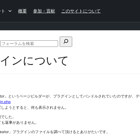
ート
概要
参加・貢献
このサイトについて
検
て
フ
索
ォ
プラグインについて
対
ー
ラ
象:
ム
の
検
索
e creator」というページビルダーが、プラグインとしてバンドルされていたのですが、
in.php
配置しようとすると、何も表示されません。
態でした。
ても返事がありません。
reator」プラグインのファイルを調べて頂けるとありがたいです。