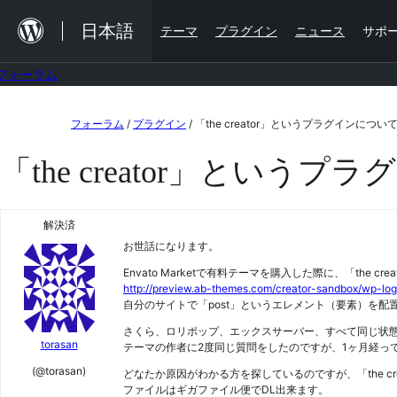
内
日本語
テーマ
プラグイン
ニュース
サポ
容
を
フォーラム
ス
コ
キ
フォーラム
/
プラグイン
/
「the creator」というプラグインについ
ン
ッ
「the creator」という
テ
プ
ン
ツ
解決済
お世話になります。
へ
Envato Marketで有料テーマを購入した際に、「th
ス
http://preview.ab-themes.com/creator-sandbox/wp-log
キ
自分のサイトで「post」というエレメント（要素）を
ッ
さくら、ロリポップ、エックスサーバー、すべて同じ状
torasan
テーマの作者に2度同じ質問をしたのですが、1ヶ月経っ
プ
(@torasan)
どなたか原因がわかる方を探しているのですが、「the c
ファイルはギガファイル便でDL出来ます。