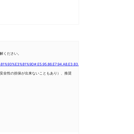
解ください。
%81%9D#.E5.95.86.E7.94.A8.E3.83.97.E3.83.AD.E3.83.80.E3.82.AF.E
安全性の担保が出来ないこともあり）、推奨