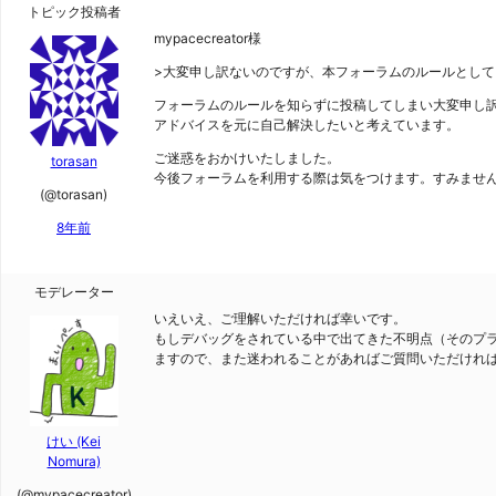
トピック投稿者
mypacecreator様
>大変申し訳ないのですが、本フォーラムのルールとし
フォーラムのルールを知らずに投稿してしまい大変申し
アドバイスを元に自己解決したいと考えています。
ご迷惑をおかけいたしました。
torasan
今後フォーラムを利用する際は気をつけます。すみませ
(@torasan)
8年前
モデレーター
いえいえ、ご理解いただければ幸いです。
もしデバッグをされている中で出てきた不明点（そのプラグ
ますので、また迷われることがあればご質問いただけれ
けい (Kei
Nomura)
(@mypacecreator)