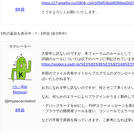
https://27.gigafile.nu/0808-cb43656f08ab85f66ed2b5
8年前
どうかよろしくお願いいたします。
3件の返信を表示中 - 1 - 3件目 (全3件中)
モデレーター
大変申し訳ないのですが、本フォーラムのルールとして
詳細のルールについては以下のページに明記されていま
https://wpdocs.osdn.jp/%E3%83%95%E3%82%A9%E
外部のファイル共有サイトからプログラムのダウンロー
はいたしかねます。
けい (Kei
お力になれず申し訳ないのですが、何とぞご了承くださ
Nomura)
なお、何らかのエラーによりプラグインがうまく動作し
(@mypacecreator)
・デバッグモードをonにし、PHPエラーメッセージを表
8年前
・ブラウザの開発者ツールを使い、コンソールでエラー
などの手順で原因を探っていきます。ご参考になれば幸