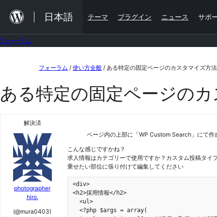
内
日本語
テーマ
プラグイン
ニュース
サポ
容
を
フォーラム
ス
コ
キ
フォーラム
/
使い方全般
/
ある特定の固定ページのカスタマイズ方法
ン
ッ
ある特定の固定ページのカ
テ
プ
ン
ツ
解決済
ページ内の上部に「WP Custom Search
へ
こんな感じですかね？
ス
求人情報はカテゴリーで使用ですか？カスタム投稿タイ
キ
乗せたい部位に張り付けて編集してください
ッ
<div>

photographer
プ
<h2>採用情報</h2>

hiro.
  <ul>

  <?php $args = array(

(@mura0403)