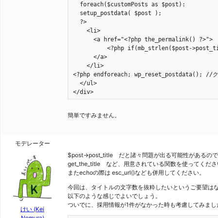
  foreach($customPosts as $post):

  setup_postdata( $post );

  ?>

    <li>

      <a href="<?php the_permalink() ?>">

	  <?php if(mb_strlen($post->post_title)>20) { $title= mb_substr($post->post_title,0,20) ; echo $title. ･･･ ;} else {echo $post->post_title;}//文字数制限?>

      </a>

    </li>

<?php endforeach; wp_reset_postdata(); 
  </ul>

</div>
簡単ですみません。
モデレーター
$post->post_title だと諸々問題が出る可能性があるので
get_the_title など、用意されている関数を使ってくだ
またechoの際は esc_url()なども併用してください。
今回は、タイトルの文字数を抜粋したいというご要望は
以下のような感じでよいでしょう。
ついでに、採用情報が1件がなかった時も考慮してみまし
けい (Kei
Nomura)