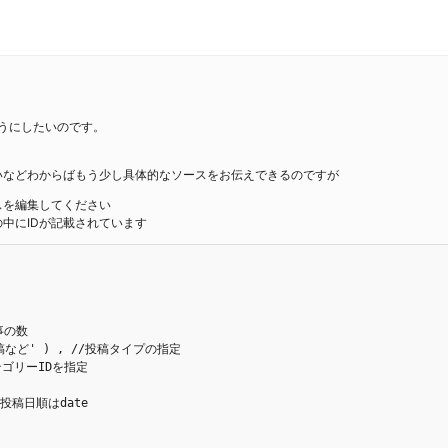
うにしたいのです。
いなどわからばもう少し具体的なソースをお伝えできるのですが
スを編集してください
の中にIDが記載されています
事の数

ム投稿など' ) , //投稿タイプの指定

カテゴリーIDを指定
