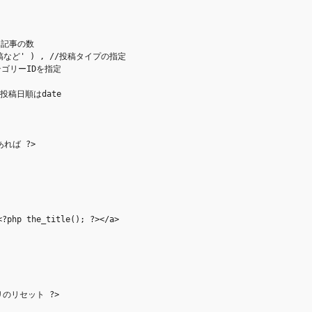
る記事の数

ム投稿など' ) , //投稿タイプの指定

カテゴリーIDを指定

あれば ?>

?php the_title(); ?></a>

クエリのリセット ?>
