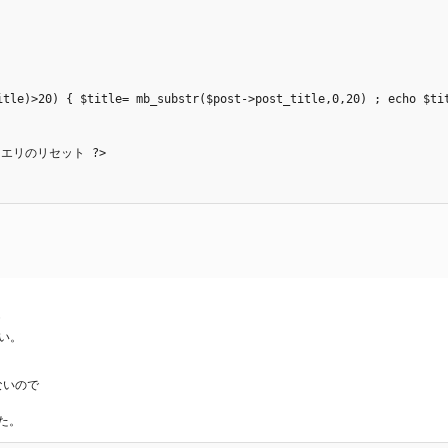
//クエリのリセット ?>

さい。
ないので
た。