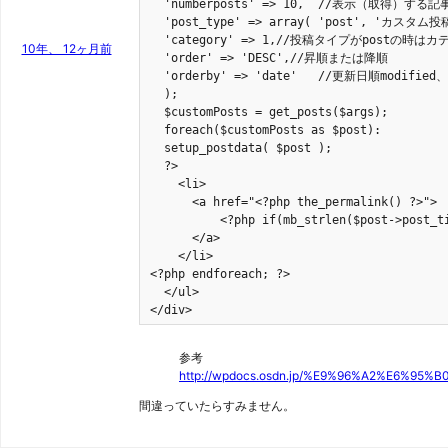
  'numberposts' => 10,  //表示（取得）する記
  'post_type' => array( 'post', 'カスタ
  'category' => 1,//投稿タイプがpostの時は
10年、 12ヶ月前
  'order' => 'DESC',//昇順または降順

  'orderby' => 'date'	//更新日順modified、投稿日順はdate

  );

  $customPosts = get_posts($args);

  foreach($customPosts as $post):

  setup_postdata( $post );

  ?>

    <li>

      <a href="<?php the_permalink() ?>">

	  <?php if(mb_strlen($post->post_title)>20) { $title= mb_substr($post->post_title,0,20) ; echo $title. ･･･ ;} else {echo $post->post_title;}//文字数制限 ?>

      </a>

    </li>

<?php endforeach; ?>

  </ul>

</div>
参考
http://wpdocs.osdn.jp/%E9%96%A2%E6%
間違っていたらすみません。