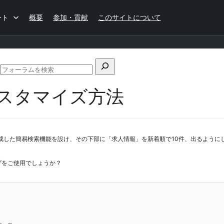
ート
概要
参加・貢献
このサイトについて
検
フ
索
ォ
スタマイズ方法
対
ー
ラ
象:
ム
の
検
」にて作成した簡易検索機能を設け、その下部に「求人情報」を新着順で10件、出るよう
索
プをご使用でしょうか？