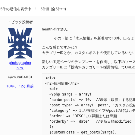
5件の返信を表示中 - 1 - 5件目 (全5件中)
トピック投稿者
health-firstさん
その下部に「求人情報」を新着順で10件、出るよ
こんな感じですかね？
カテゴリーIDとか、カスタムポストの使用しているいな
新しい固定ページのテンプレートを作成し、以下のソー
photographer
カテゴリーIDは「投稿≫カテゴリー≫採用情報」でURL
hiro.
(@mura0403)
<div>

<h2>採用情報</h2>

10年、 12ヶ月前
  <ul>

  <?php $args = array(

  'numberposts' => 10,  //表示（取得）する記
  'post_type' => array( 'post', 'カスタ
  'category' => 1,//投稿タイプがpostの時は
  'order' => 'DESC',//昇順または降順

  'orderby' => 'date'	//更新日順modified、投稿日順はdate

  );

  $customPosts = get_posts($args);
