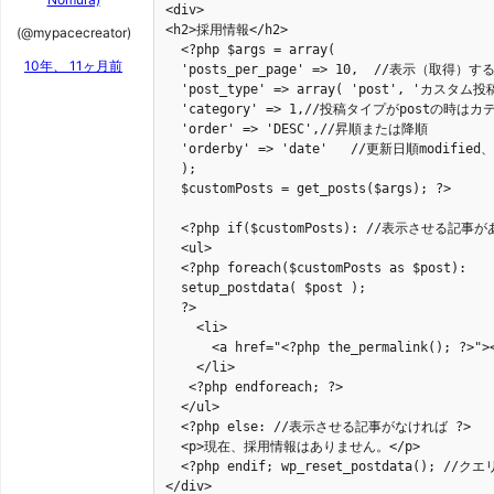
<div>

<h2>採用情報</h2>

(@mypacecreator)
  <?php $args = array(

10年、 11ヶ月前
  'posts_per_page' => 10,  //表示（取得）す
  'post_type' => array( 'post', 'カスタ
  'category' => 1,//投稿タイプがpostの時は
  'order' => 'DESC',//昇順または降順

  'orderby' => 'date'	//更新日順modified、投稿日順はdate

  );

  $customPosts = get_posts($args); ?>

  <?php if($customPosts): //表示させる記事が
  <ul>

  <?php foreach($customPosts as $post):

  setup_postdata( $post );

  ?>

    <li>

      <a href="<?php the_permalink(); ?>"><
    </li>

   <?php endforeach; ?>

  </ul>

  <?php else: //表示させる記事がなければ ?>

  <p>現在、採用情報はありません。</p>

  <?php endif; wp_reset_postdata(); //
</div>