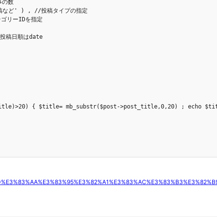
事の数

ム投稿など' ) , //投稿タイプの指定

カテゴリーIDを指定

95%B0%E3%83%AA%E3%83%95%E3%82%A1%E3%83%AC%E3%83%B3%E3%82%B9