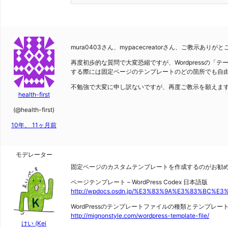
mura0403さん、mypacecreatorさん、ご教示ありが
再度初歩的な質問で大変恐縮ですが、Wordpressの「
する際には固定ページのテンプレートのどの箇所でも自
不勉強で大変に申し訳ないですが、再度ご教示を願えま
health-first
(@health-first)
10年、 11ヶ月前
モデレーター
固定ページのカスタムテンプレートを作成するのがお勧
ページテンプレート – WordPress Codex 日本語版
http://wpdocs.osdn.jp/%E3%83%9A%E3%83%B
WordPressのテンプレートファイルの種類とテンプレート階層 |
http://mignonstyle.com/wordpress-template-file/
けい (Kei