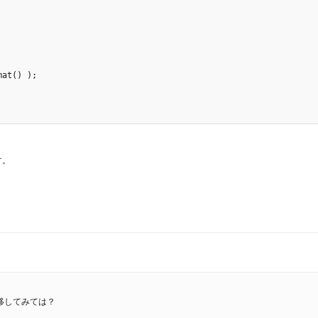
at() );

す。
直前へ移してみては？