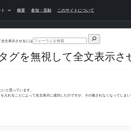
ート
概要
参加・貢献
このサイトについて
検
て全文表示させるには
フ
索
ォ
eタグを無視して全文表示さ
対
ー
ラ
象:
ム
の
検
索
したいと思っています。
= 1;」を入れることによって全文表示に成功したのですが、その後されなくなってしま