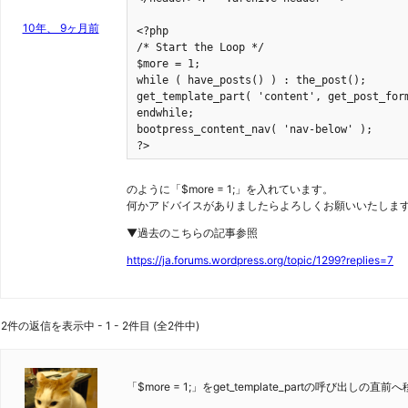
10年、 9ヶ月前
<?php

/* Start the Loop */

$more = 1;

while ( have_posts() ) : the_post();

get_template_part( 'content', get_post_form
endwhile;

bootpress_content_nav( 'nav-below' );

?>
のように「$more = 1;」を入れています。
何かアドバイスがありましたらよろしくお願いいたしま
▼過去のこちらの記事参照
https://ja.forums.wordpress.org/topic/1299?replies=7
2件の返信を表示中 - 1 - 2件目 (全2件中)
「$more = 1;」をget_template_partの呼び出しの