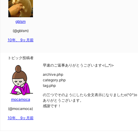
gblsm
(@gblsm)
10年、 9ヶ月前
トピック投稿者
早速のご返事ありがとうございます<(__*)>
archive.php
category.php
tag.php
の三つでそのようにしたら全文表示になりましたo(^0^)o
mocamoca
ありがとうございます。
感謝です！
(@mocamoca)
10年、 9ヶ月前