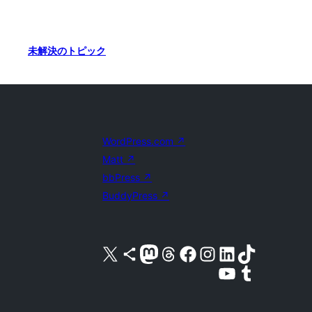
未解決のトピック
WordPress.com
↗
Matt
↗
bbPress
↗
BuddyPress
↗
X (旧 Twitter) アカウントへ
Bluesky アカウントへ
Mastodon アカウントへ
Threads アカウントへ
Facebook ページへ
Instagram アカウントへ
LinkedIn アカウントへ
TikTok アカウントへ
YouTube チャンネルへ
Tumblr アカウントへ