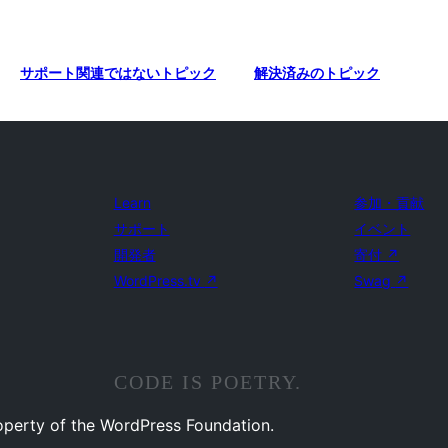
サポート関連ではないトピック
解決済みのトピック
Learn
参加・貢献
サポート
イベント
開発者
寄付
↗
WordPress.tv
↗
Swag
↗
CODE IS POETRY.
operty of the WordPress Foundation.