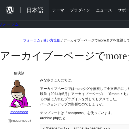
内
日本語
テーマ
プラグイン
ニュース
サポ
容
を
フォーラム
ス
コ
キ
フォーラム
/
使い方全般
/
アーカイブーページでmoreタグを無視し
ン
ッ
アーカイブーページでmor
テ
プ
ン
ツ
解決済
みなさまこんにちは。
へ
アーカイブページではmoreタグを無視して全文表示に
ス
以前（2014年5月）アーカイブーページに「$more 
キ
その後に入れたプラグインを外してもダメでした。
バージョンアップの影響なのでしょうか。
ッ
mocamoca
テンプレートは「bootpress」を使っています。
プ
archive.phpだと
(@mocamoca)
</header><!-- .archive-header -->
