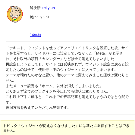
ッ
解決済
zellylun
プ
(@zellylun)
14年前
「テキスト」ウィジットを使ってアフェリエイトリンクを設置した後、サイ
トを表示すると、サイドバーには設定していなかった「Meta」が表示さ
れ、それ以外の項目「カレンダー」などは全て消えてしまいました。
再設定しようとしても、サイトには反映されず、ウィジット設定に戻ると設
定したものは全て「使用停止中のウィジット」に入ってしまいます。
テーマが壊れたのかなと思い、他のテーマに変えてみました症状は変わりま
せん。
またメニュー設定も「ホーム」以外は消えてしまいました。
とりあえず全てのプラグインを停止しても症状は変わりません。
これ以上下手に触ると、これまでの投稿記事も消えてしまうのではと心配で
す。
復旧方法を教えていただけれ光栄です。
トピック「ウィジットが使えなくなりました」には新たに返信することはでき
ません。