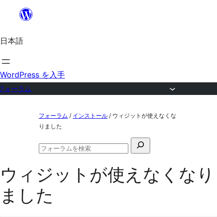
内
容
日本語
を
ス
キ
WordPress を入手
ッ
フォーラム
プ
コ
フォーラム
/
インストール
/
ウィジットが使えなくな
ン
りました
テ
検
ン
フ
索
ォ
ツ
ウィジットが使えなくなり
対
ー
ラ
へ
象:
ました
ム
ス
の
検
キ
索