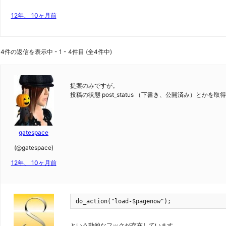
12年、 10ヶ月前
4件の返信を表示中 - 1 - 4件目 (全4件中)
提案のみですが。
投稿の状態 post_status （下書き、公開済み）と
gatespace
(@gatespace)
12年、 10ヶ月前
do_action("load-$pagenow");
という動的なフックが存在しています。