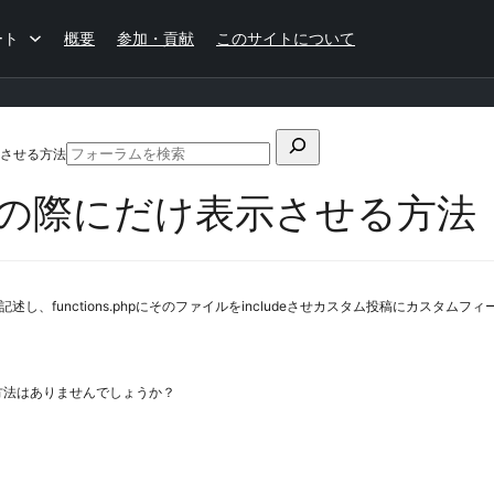
ート
概要
参加・貢献
このサイトについて
検
させる方法
フ
索
ォ
の際にだけ表示させる方法
対
ー
ラ
象:
ム
の
検
xの記述し、functions.phpにそのファイルをincludeさせカスタム投稿にカスタ
索
方法はありませんでしょうか？