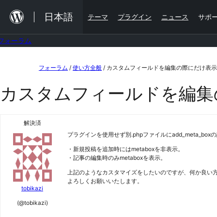
内
日本語
テーマ
プラグイン
ニュース
サポ
容
を
フォーラム
ス
コ
キ
フォーラム
/
使い方全般
/
カスタムフィールドを編集の際にだけ表示
ン
ッ
カスタムフィールドを編集
テ
プ
ン
ツ
解決済
プラグインを使用せず別.phpファイルにadd_meta_bo
へ
・新規投稿を追加時にはmetaboxを非表示。
ス
・記事の編集時のみmetaboxを表示。
キ
上記のようなカスタマイズをしたいのですが、何か良い
ッ
よろしくお願いいたします。
tobikazi
プ
(@tobikazi)