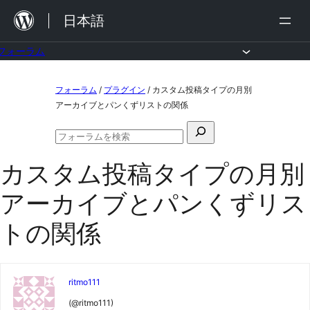
内
日本語
容
を
フォーラム
ス
コ
フォーラム
/
プラグイン
/
カスタム投稿タイプの月別
キ
ン
アーカイブとパンくずリストの関係
ッ
テ
検
プ
ン
フ
索
ォ
ツ
カスタム投稿タイプの月別
対
ー
ラ
へ
象:
アーカイブとパンくずリス
ム
ス
の
検
トの関係
キ
索
ッ
プ
ritmo111
(@ritmo111)