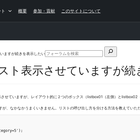
ート
概要
参加・貢献
このサイトについて
検
いますが続きを表示したい
フ
索
ォ
スト表示させていますが続
対
ー
ラ
象:
ム
の
検
ていますが、レイアウト的に２つのボックス（listbox01（左側）とlistbox
索
示させたいのですが、なかなかうまくいきません。リストの呼び出し方を分ける方法を教えて
egory=5');
