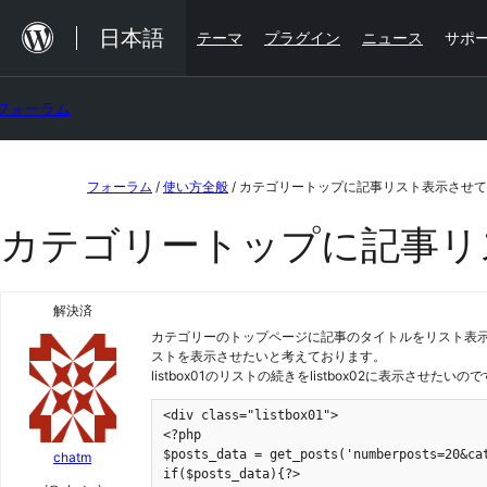
内
日本語
テーマ
プラグイン
ニュース
サポ
容
を
フォーラム
ス
キ
コ
ッ
フォーラム
/
使い方全般
/
カテゴリートップに記事リスト表示させて
ン
プ
カテゴリートップに記事リ
テ
ン
ツ
解決済
カテゴリーのトップページに記事のタイトルをリスト表示させ
へ
ストを表示させたいと考えております。
ス
listbox01のリストの続きをlistbox02に表
キ
<div class="listbox01">

ッ
<?php

$posts_data = get_posts('numberposts=20&cat
chatm
プ
if($posts_data){?>
