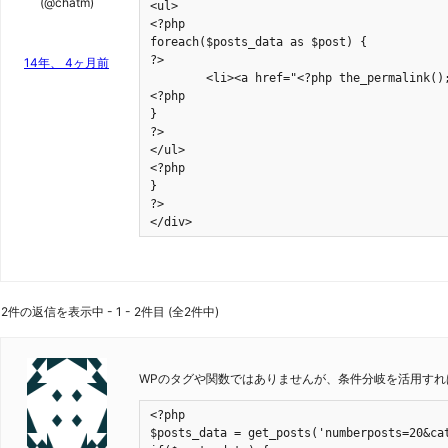
(@chatm)
<ul>

<?php

foreach($posts_data as $post) {

?>

14年、 4ヶ月前
	<li><a href="<?php the_permalink(); ?>"><?php the_title(); ?></a></li>

<?php

}

?>

</ul>

<?php

}

?>

</div>
2件の返信を表示中 - 1 - 2件目 (全2件中)
WPのタグや関数ではありませんが、条件分岐を活用すれ
<?php

$posts_data = get_posts('numberposts=20&cat