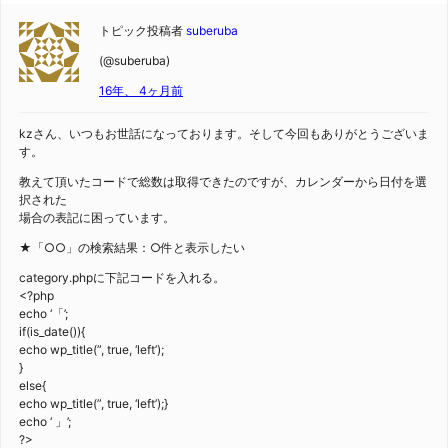
トピック投稿者
suberuba
(@suberuba)
16年、 4ヶ月前
kzさん、いつもお世話になっております。そして今回もありがとうございま
す。
教えて頂いたコードで総数は取得できたのですが、カレンダーから日付を選
択された
場合の表記に困っています。
★「○○」の検索結果：○件と表示したい
category.phpに下記コードを入れる。
<?php
echo ‘「’;
if(is_date()){
echo wp_title(”, true, ‘left’);
}
else{
echo wp_title(”, true, ‘left’);}
echo ‘ 」’;
?>