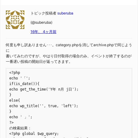
トピック投稿者
suberuba
(@suberuba)
16年、 4ヶ月前
何度も申し訳ありません･･･。category.phpを消してarchive.phpで同じよう
に
書いてみたのですが、やはり日付取得の場合のみ、イベントが終了するのが
一番遅い投稿の開始日が返ってきます。
<?php

echo '「';

if(is_date()){

echo get_the_time('Y年 n月 j日');

}

else{

echo wp_title('', true, 'left');

}

echo ' 」';

?>

の検索結果：

<?php global $wp_query;
