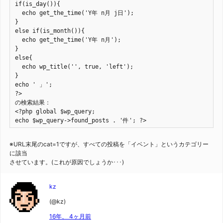
if(is_day()){

  echo get_the_time('Y年 n月 j日');

}

else if(is_month()){

  echo get_the_time('Y年 n月');

}

else{

  echo wp_title('', true, 'left');

}

echo ' 」';

?>

の検索結果：

<?php global $wp_query;

echo $wp_query->found_posts . '件'; ?>
※URL末尾のcat=1ですが、すべての投稿を「イベント」というカテゴリー
に該当
させています。(これが原因でしょうか･･･)
kz
(@kz)
16年、 4ヶ月前