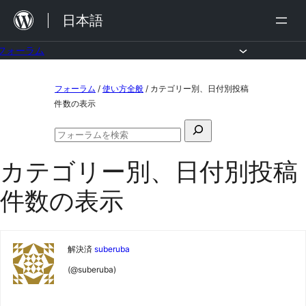
内
日本語
容
を
フォーラム
ス
コ
フォーラム
/
使い方全般
/
カテゴリー別、日付別投稿
キ
ン
件数の表示
ッ
テ
検
プ
ン
フ
索
ォ
ツ
カテゴリー別、日付別投稿
対
ー
ラ
へ
象:
件数の表示
ム
ス
の
検
キ
索
ッ
解決済
suberuba
プ
(@suberuba)