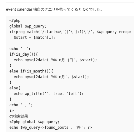
event calendar 独自のクエリを拾ってくると OK でした。
<?php

global $wp_query;

if(preg_match('/start<=\'([^\']+?)\'/', $wp_query->request, 
  $start = $match[1];

echo '「';

if(is_day()){

  echo mysql2date('Y年 n月 j日', $start);

}

else if(is_month()){

  echo mysql2date('Y年 n月', $start);

}

else{

  echo wp_title('', true, 'left');

}

echo ' 」';

?>

の検索結果：

<?php global $wp_query;

echo $wp_query->found_posts . '件'; ?>