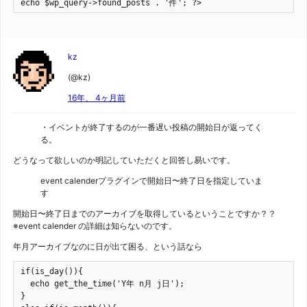
echo $wp_query->found_posts . '件'; ?>
kz
(@kz)
16年、 4ヶ月前
・イベントが終了するのが一番遅い投稿の開始日が返ってく
る。
どうなって欲しいのか明記していただくと回答し易いです。
event calenderプラグインで開始日〜終了日を指定していま
す
開始日〜終了日までのアーカイブを取得しているということですか？？
※event calender の詳細は知らないのです。
年月アーカイブなのに日が出て困る、という話なら
if(is_day()){

  echo get_the_time('Y年 n月 j日');

}
