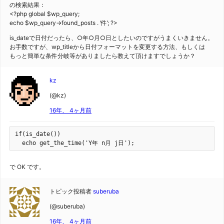
の検索結果：
<?php global $wp_query;
echo $wp_query->found_posts . ‘件’; ?>
is_dateで日付だったら、○年○月○日としたいのですがうまくいきません。
お手数ですが、wp_titleから日付フォーマットを変更する方法、もしくは
もっと簡単な条件分岐等がありましたら教えて頂けますでしょうか？
kz
(@kz)
16年、 4ヶ月前
if(is_date())

  echo get_the_time('Y年 n月 j日');
で OK です。
トピック投稿者
suberuba
(@suberuba)
16年、 4ヶ月前