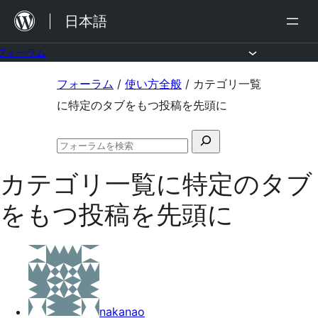
内
日本語
容
を
フォーラム
ス
コ
フォーラム
/
使い方全般
/
カテゴリ一覧
キ
ン
に特定のタブをもつ投稿を先頭に
ッ
テ
プ
検
ン
フ
索
ツ
ォ
カテゴリ一覧に特定のタブ
対
ー
へ
ラ
象:
をもつ投稿を先頭に
ム
ス
の
キ
検
索
ッ
プ
nakanao