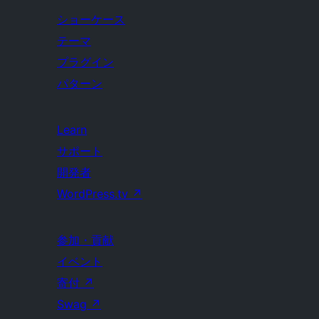
ショーケース
テーマ
プラグイン
パターン
Learn
サポート
開発者
WordPress.tv
↗
参加・貢献
イベント
寄付
↗
Swag
↗