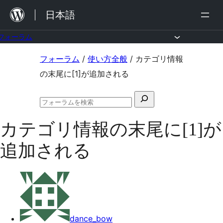
内
日本語
容
を
フォーラム
ス
コ
フォーラム
/
使い方全般
/
カテゴリ情報
キ
ン
の末尾に[1]が追加される
ッ
テ
プ
検
ン
フ
索
ツ
ォ
カテゴリ情報の末尾に[1]が
対
ー
へ
ラ
象:
追加される
ム
ス
の
キ
検
索
ッ
プ
dance_bow