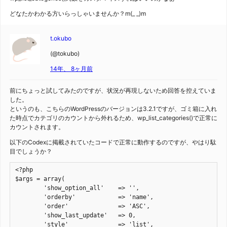
どなたかわかる方いらっしゃいませんか？m(_ _)m
t.okubo
(@tokubo)
14年、 8ヶ月前
前にちょっと試してみたのですが、状況が再現しないため回答を控えていま
した。
というのも、こちらのWordPressのバージョンは3.2.1ですが、ゴミ箱に入れ
た時点でカテゴリのカウントから外れるため、wp_list_categories()で正常に
カウントされます。
以下のCodexに掲載されていたコードで正常に動作するのですが、やはり駄
目でしょうか？
<?php

$args = array(

	'show_option_all'    => '',

	'orderby'            => 'name',

	'order'              => 'ASC',

	'show_last_update'   => 0,

	'style'              => 'list',
