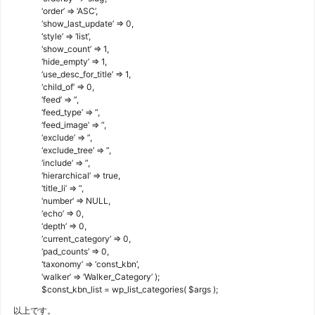
‘order’ => ‘ASC’,
‘show_last_update’ => 0,
‘style’ => ‘list’,
‘show_count’ => 1,
‘hide_empty’ => 1,
‘use_desc_for_title’ => 1,
‘child_of’ => 0,
‘feed’ => ”,
‘feed_type’ => ”,
‘feed_image’ => ”,
‘exclude’ => ”,
‘exclude_tree’ => ”,
‘include’ => ”,
‘hierarchical’ => true,
‘title_li’ => ”,
‘number’ => NULL,
‘echo’ => 0,
‘depth’ => 0,
‘current_category’ => 0,
‘pad_counts’ => 0,
‘taxonomy’ => ‘const_kbn’,
‘walker’ => ‘Walker_Category’ );
$const_kbn_list = wp_list_categories( $args );
以上です。