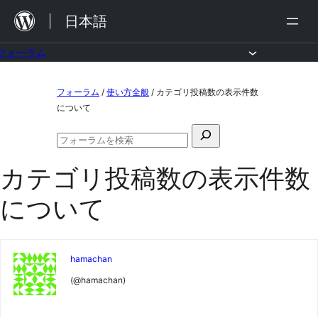
内
日本語
容
を
フォーラム
ス
コ
フォーラム
/
使い方全般
/
カテゴリ投稿数の表示件数
キ
ン
について
ッ
テ
検
プ
ン
フ
索
ォ
ツ
カテゴリ投稿数の表示件数
対
ー
ラ
へ
象:
について
ム
ス
の
検
キ
索
ッ
hamachan
プ
(@hamachan)