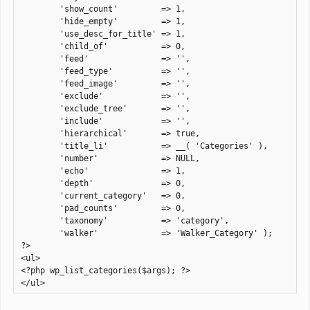
	'show_count'         => 1,

	'hide_empty'         => 1,

	'use_desc_for_title' => 1,

	'child_of'           => 0,

	'feed'               => '',

	'feed_type'          => '',

	'feed_image'         => '',

	'exclude'            => '',

	'exclude_tree'       => '',

	'include'            => '',

	'hierarchical'       => true,

	'title_li'           => __( 'Categories' ),

	'number'             => NULL,

	'echo'               => 1,

	'depth'              => 0,

	'current_category'   => 0,

	'pad_counts'         => 0,

	'taxonomy'           => 'category',

	'walker'             => 'Walker_Category' );

?>

<ul>

<?php wp_list_categories($args); ?>

</ul>