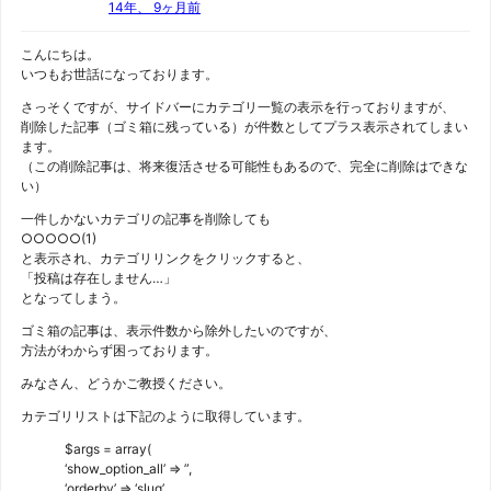
14年、 9ヶ月前
こんにちは。
いつもお世話になっております。
さっそくですが、サイドバーにカテゴリ一覧の表示を行っておりますが、
削除した記事（ゴミ箱に残っている）が件数としてプラス表示されてしまい
ます。
（この削除記事は、将来復活させる可能性もあるので、完全に削除はできな
い）
一件しかないカテゴリの記事を削除しても
○○○○○(1)
と表示され、カテゴリリンクをクリックすると、
「投稿は存在しません…」
となってしまう。
ゴミ箱の記事は、表示件数から除外したいのですが、
方法がわからず困っております。
みなさん、どうかご教授ください。
カテゴリリストは下記のように取得しています。
$args = array(
‘show_option_all’ => ”,
‘orderby’ => ‘slug’,