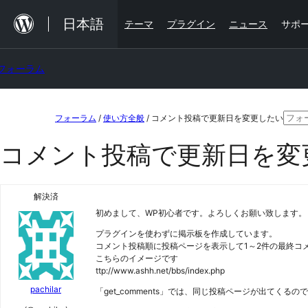
内
日本語
テーマ
プラグイン
ニュース
サポ
容
を
フォーラム
ス
キ
コ
検
ッ
フォーラム
/
使い方全般
/
コメント投稿で更新日を変更したい
ン
索
プ
コメント投稿で更新日を変
テ
対
ン
象:
ツ
解決済
初めまして、WP初心者です。よろしくお願い致します。
へ
プラグインを使わずに掲示板を作成しています。
ス
コメント投稿順に投稿ページを表示して1～2件の最終コ
キ
こちらのイメージです
ttp://www.ashh.net/bbs/index.php
ッ
pachilar
「get_comments」では、同じ投稿ページが出てく
プ