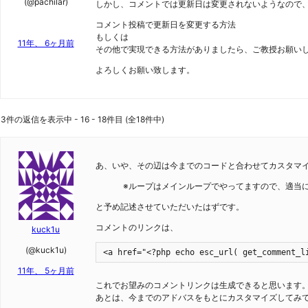
(@pachilar)
しかし、コメントでは更新日は変更されないようなので
コメント投稿で更新日を変更する方法
もしくは
11年、 6ヶ月前
その他で実現できる方法がありましたら、ご教授お願い
よろしくお願い致します。
3件の返信を表示中 - 16 - 18件目 (全18件中)
あ、いや、その辺は今までのコードと合わせてカスタマ
※ループはメインループでやってますので、適当
と予め記述させていただいたはずです。
コメントのリンクは、
kuck1u
(@kuck1u)
<a href="<?php echo esc_url( get_comment_l
11年、 5ヶ月前
これでお望みのコメントリンクは生成できると思います
あとは、今までのアドバスをもとにカスタマイズしてみ