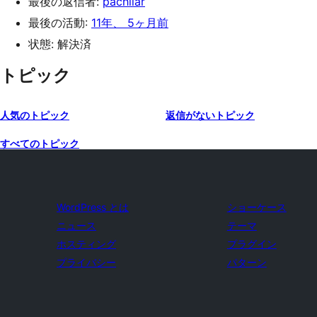
最後の返信者:
pachilar
最後の活動:
11年、 5ヶ月前
状態: 解決済
トピック
人気のトピック
返信がないトピック
すべてのトピック
WordPress とは
ショーケース
ニュース
テーマ
ホスティング
プラグイン
プライバシー
パターン