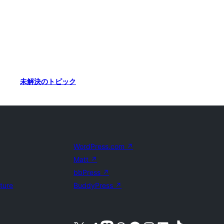
未解決のトピック
WordPress.com
↗
Matt
↗
bbPress
↗
uture
BuddyPress
↗