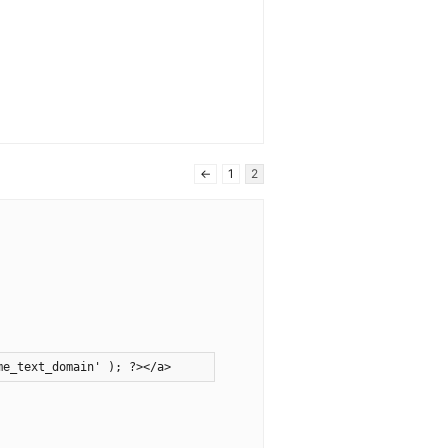
←
1
2
me_text_domain' ); ?></a>