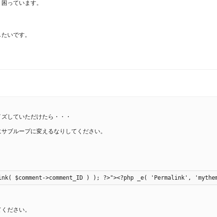
、困っています。
したいです。
イズしていただけたら・・・
にサブループに変えるなりしてください。
ink( $comment->comment_ID ) ); ?>"><?php _e( 'Permalink', 'mythe
。
てください。