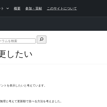
ート
概要
参加・貢献
このサイトについて
フ
ォ
更したい
ー
ラ
ム
の
検
索
メントを表示したいと考えています。
るので無理と考えて更新順で並べる方法を考えました。