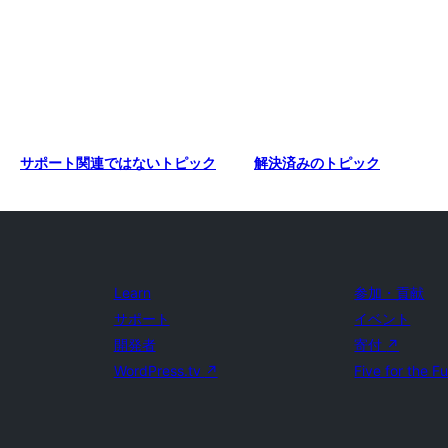
サポート関連ではないトピック
解決済みのトピック
Learn
参加・貢献
サポート
イベント
開発者
寄付
↗
WordPress.tv
↗
Five for the F