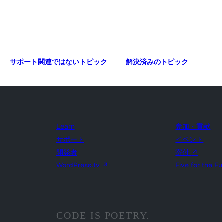
サポート関連ではないトピック
解決済みのトピック
Learn
参加・貢献
サポート
イベント
開発者
寄付
↗
WordPress.tv
↗
Five for the F
CODE IS POETRY.