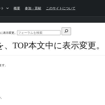
ート
概要
参加・貢献
このサイトについて
検
中に表示変更。
フ
索
ォ
を、TOP本文中に表示変更。
対
ー
ラ
象:
ム
の
検
います。
索
い。