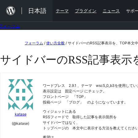
内
日本語
テーマ
プラグイン
ニュース
サポ
容
を
フォーラム
ス
コ
キ
フォーラム
/
使い方全般
/
サイドバーのRSS記事表示を、TOP本文
ン
ッ
サイドバーのRSS記事表示
テ
プ
ン
ツ
ワードプレス 2.9.1 、テーマ wsc5_0_b3を使用して
へ
表示設定は 固定ページ にチェック。
ス
フロントページ 「TOP」
投稿ページ 「ブログ」 のようになっています。
キ
ウィジェットにある
ッ
katase
RSSフィードで 取得した記事を表示箇所を
サイドバーではなく、
プ
(@katase)
トップページの 本文中に表示する方法を教えてくださ
希望は、