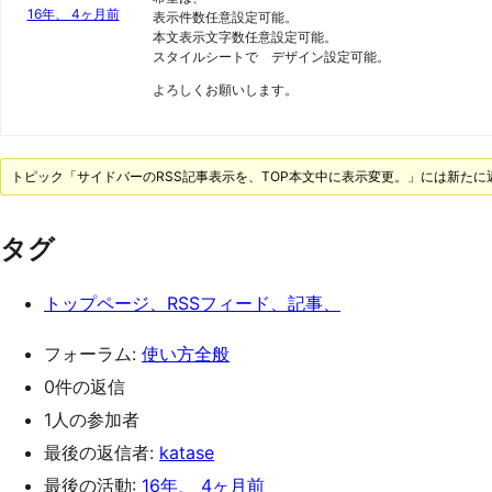
16年、 4ヶ月前
表示件数任意設定可能。
本文表示文字数任意設定可能。
スタイルシートで デザイン設定可能。
よろしくお願いします。
トピック「サイドバーのRSS記事表示を、TOP本文中に表示変更。」には新た
タグ
トップページ、RSSフィード、記事、
フォーラム:
使い方全般
0件の返信
1人の参加者
最後の返信者:
katase
最後の活動:
16年、 4ヶ月前