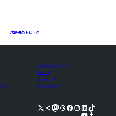
未解決のトピック
WordPress.com
↗
Matt
↗
bbPress
↗
uture
BuddyPress
↗
X (旧 Twitter) アカウントへ
Bluesky アカウントへ
Mastodon アカウントへ
Threads アカウントへ
Facebook ページへ
Instagram アカウントへ
LinkedIn アカウントへ
TikTok アカウントへ
YouTube チャンネルへ
Tumblr アカウントへ