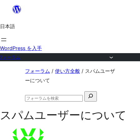
内
容
日本語
を
ス
キ
WordPress を入手
ッ
フォーラム
プ
コ
フォーラム
/
使い方全般
/
スパムユーザ
ン
ーについて
テ
検
ン
フ
索
ツ
ォ
スパムユーザーについて
対
ー
へ
ラ
象:
ム
ス
の
キ
検