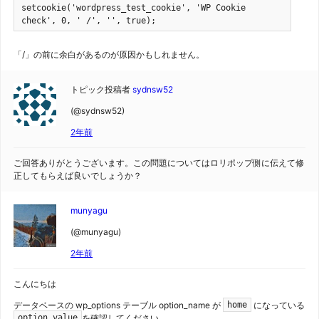
setcookie('wordpress_test_cookie', 'WP Cookie 
check', 0, ' /', '', true);
「/」の前に余白があるのが原因かもしれません。
トピック投稿者
sydnsw52
(@sydnsw52)
2年前
ご回答ありがとうございます。この問題についてはロリポップ側に伝えて修
正してもらえば良いでしょうか？
munyagu
(@munyagu)
2年前
こんにちは
データベースの wp_options テーブル option_name が
になっている
home
を確認してください。
option_value