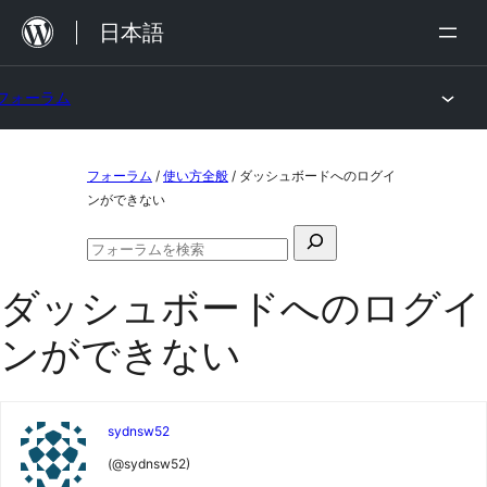
内
日本語
容
を
フォーラム
ス
キ
コ
ッ
フォーラム
/
使い方全般
/
ダッシュボードへのログイ
ン
ンができない
プ
テ
検
ン
フ
索
ォ
ツ
ダッシュボードへのログイ
対
ー
ラ
へ
象:
ンができない
ム
ス
の
検
キ
索
ッ
sydnsw52
プ
(@sydnsw52)