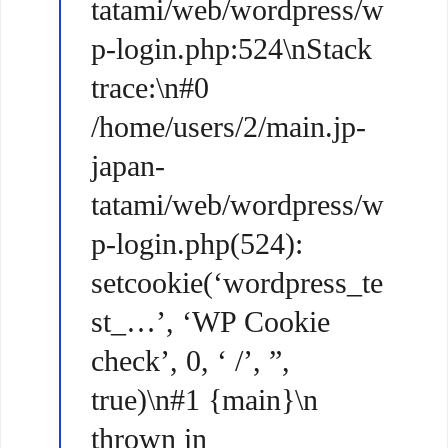
tatami/web/wordpress/w
p-login.php:524\nStack
trace:\n#0
/home/users/2/main.jp-
japan-
tatami/web/wordpress/w
p-login.php(524):
setcookie(‘wordpress_te
st_…’, ‘WP Cookie
check’, 0, ‘ /’, ”,
true)\n#1 {main}\n
thrown in