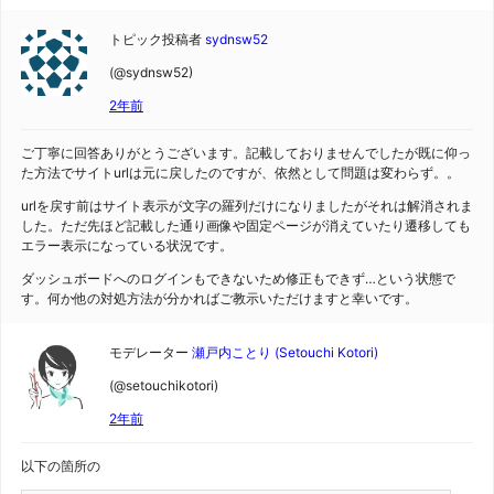
トピック投稿者
sydnsw52
(@sydnsw52)
2年前
ご丁寧に回答ありがとうございます。記載しておりませんでしたが既に仰っ
た方法でサイトurlは元に戻したのですが、依然として問題は変わらず。。
urlを戻す前はサイト表示が文字の羅列だけになりましたがそれは解消されま
した。ただ先ほど記載した通り画像や固定ページが消えていたり遷移しても
エラー表示になっている状況です。
ダッシュボードへのログインもできないため修正もできず…という状態で
す。何か他の対処方法が分かればご教示いただけますと幸いです。
モデレーター
瀬戸内ことり (Setouchi Kotori)
(@setouchikotori)
2年前
以下の箇所の