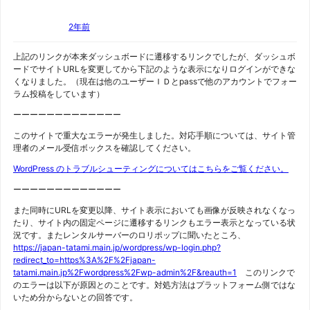
2年前
上記のリンクが本来ダッシュボードに遷移するリンクでしたが、ダッシュボ
ードでサイトURLを変更してから下記のような表示になりログインができな
くなりました。（現在は他のユーザーＩＤとpassで他のアカウントでフォー
ラム投稿をしています）
ーーーーーーーーーーーーー
このサイトで重大なエラーが発生しました。対応手順については、サイト管
理者のメール受信ボックスを確認してください。
WordPress のトラブルシューティングについてはこちらをご覧ください。
ーーーーーーーーーーーーー
また同時にURLを変更以降、サイト表示においても画像が反映されなくなっ
たり、サイト内の固定ページに遷移するリンクもエラー表示となっている状
況です。またレンタルサーバーのロリポップに聞いたところ、
https://japan-tatami.main.jp/wordpress/wp-login.php?
redirect_to=https%3A%2F%2Fjapan-
tatami.main.jp%2Fwordpress%2Fwp-admin%2F&reauth=1
このリンクで
のエラーは以下が原因とのことです。対処方法はプラットフォーム側ではな
いため分からないとの回答です。