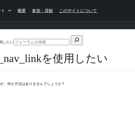
ート
概要
参加・貢献
このサイトについて
検
使用したい
フ
索
ォ
nav_linkを使用したい
対
ー
ラ
象:
ム
の
検
のですが、何か方法はありませんでしょうか？
索