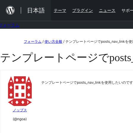
内
日本語
テーマ
プラグイン
ニュース
サポ
容
を
フォーラム
ス
コ
キ
フォーラム
/
使い方全般
/
テンプレートページでposts_nav_linkを
ン
ッ
テンプレートページでposts_
テ
プ
ン
ツ
テンプレートページでposts_nav_linkを使用したい
へ
ス
キ
ッ
ノッブス
プ
(@ngoa)