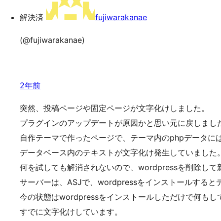
ッ
解決済
fujiwarakanae
プ
(@fujiwarakanae)
2年前
突然、投稿ページや固定ページが文字化けしました。
プラグインのアップデートが原因かと思い元に戻しまし
自作テーマで作ったページで、テーマ内のphpデータに
データベース内のテキストが文字化け発生していました
何を試しても解消されないので、wordpressを削除し
サーバーは、ASJで、wordpressをインストールす
今の状態はwordpressをインストールしただけで何も
すでに文字化けしています。