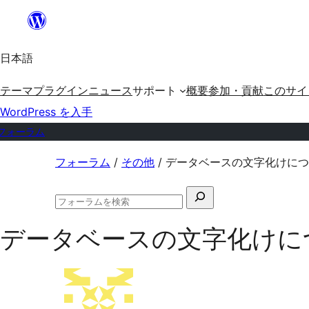
内
容
日本語
を
ス
テーマ
プラグイン
ニュース
サポート
概要
参加・貢献
このサイ
キ
WordPress を入手
ッ
フォーラム
プ
コ
フォーラム
/
その他
/
データベースの文字化けにつ
ン
検
テ
フ
索
ン
ォ
データベースの文字化けに
対
ー
ツ
ラ
象:
ム
へ
の
ス
検
索
キ