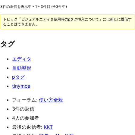
3件の返信を表示中 - 1 - 3件目 (全3件中)
トピック「ビジュアルエディタ使用時のpタグ挿入について」には新たに返信す
ることはできません。
タグ
エディタ
自動整形
pタグ
tinymce
フォーラム:
使い方全般
3件の返信
4人の参加者
最後の返信者:
KKT