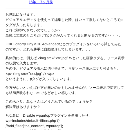
16年、 7ヶ月前
お世話になります。
ビジュアルエディタを使えって編集した際、はいって欲しくないところでp
タグが入ったりします。
これは制御できないのでしょうか？
単純に文章のところだけでpタグが入ってくれると助かるのですが・・・。
FCK EditorやTinyMCE Advancedなどのプラグインをいろいろ試してみた
のですが、どれも勝手に自動整形してしまいます。。。
具体的には、例えば <img src=”xxx.jpg” />といった画像タグを、ソース表示
の状態で入力します。
その後、ビジュアル表示に切り替えて、再度ソース表示に切り替えると、
<p><img src=”xxx.jpg” /></p>
というように、pタグが入ってしまいます。
仕方がないといえば仕方が無いのかもしれませんが、ソース表示で変更して
も結局反映されないのでもどかしい感じです。
このあたり、みなさんはどうされているのでしょうか？
解決策はありますか？
ちなみに、Disable wpautopプラグインを使用したり、
wp-includes/default-filters.phpで
//add_filter(’the_content’, ‘wpautop’);