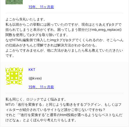
15年、 11ヶ月前
よこから失礼いたします。
私も以前からこの挙動には困っていたのですが、現在はとりあえずpタグで
括られてしまうと表示がくずれ、困ってしまう部分だけmb_ereg_replace()
関数を使用してpタグを取り除いてます。
なぜHTML編集側で挿入したimgタグがpタグでくくられるのか、そこらへん
の仕組みがきちんと理解できれば解決方法がわかるのかも。
よこからですみませんが、他に方法がありましたら私も教えていただきたい
です。
KKT
(@kvex)
15年、 11ヶ月前
私も同じく、ロジックでよく悩みます。
MTの「改行を変換する」と同じような動きをするプラグイン、もしくはフ
ィルターが紹介されているサイトなど誰かご存じないですかね？
それと「”改行を変換する”と通常のhtml投稿が選べるようならベストなんだ
けどなぁ」とよくぼんやり考えたりもします。