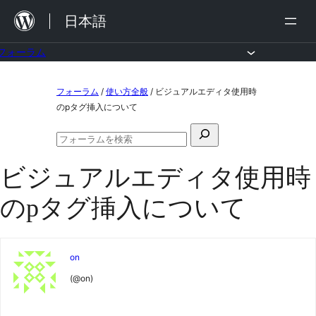
内
日本語
容
を
フォーラム
ス
コ
フォーラム
/
使い方全般
/
ビジュアルエディタ使用時
キ
ン
のpタグ挿入について
ッ
テ
検
プ
ン
フ
索
ォ
ツ
ビジュアルエディタ使用時
対
ー
ラ
へ
象:
のpタグ挿入について
ム
ス
の
検
キ
索
ッ
on
プ
(@on)