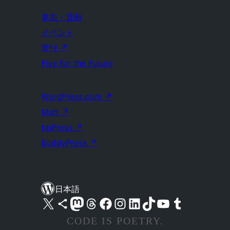
参加・貢献
イベント
寄付
↗
Five for the Future
WordPress.com
↗
Matt
↗
bbPress
↗
BuddyPress
↗
日本語
X (旧 Twitter) アカウントへ
Bluesky アカウントへ
Mastodon アカウントへ
Threads アカウントへ
Facebook ページへ
Instagram アカウントへ
LinkedIn アカウントへ
TikTok アカウントへ
YouTube チャンネルへ
Tumblr アカウントへ
CODE IS POETRY.