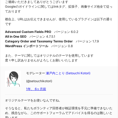
ご連絡いただきましてありがとうございます
Googleのガイドラインに関してはlinkタグ、拡張子、画像サイズ他全て従っ
ております
都合上、URLはお伝えできませんが、使用しているプラグインは以下の通り
です
Advanced Custom Fields PRO
バージョン 6.0.2
All in One SEO
バージョン 4.7.5.1
Category Order and Taxonomy Terms Order
バージョン 1.7.9
WordPress インポートツール
バージョン 0.8
また、テーマに関してはオリジナルのテーマを使用しています
度々申し訳ありませんがよろしくお願いいたします
モデレーター
瀬戸内ことり (Setouchi Kotori)
(@setouchikotori)
1年、 6ヶ月前
オリジナルテーマをお使いなんですね。
そうなると、私たちボランティア回答者が検証環境を手元に準備できないた
め、残念ながら、このサポートフォーラムでアドバイスを得るのは難しいと
思います。