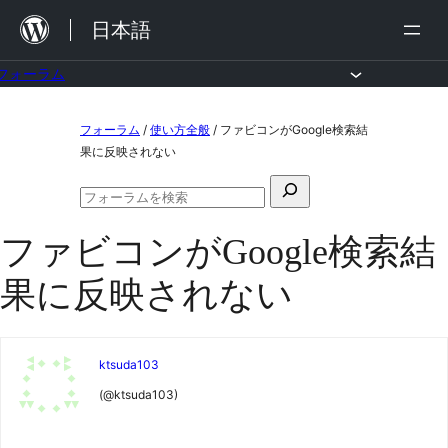
内
日本語
容
を
フォーラム
ス
コ
フォーラム
/
使い方全般
/
ファビコンがGoogle検索結
キ
ン
果に反映されない
ッ
テ
検
プ
ン
フ
索
ォ
ツ
ファビコンがGoogle検索結
対
ー
ラ
へ
象:
果に反映されない
ム
ス
の
検
キ
索
ッ
ktsuda103
プ
(@ktsuda103)