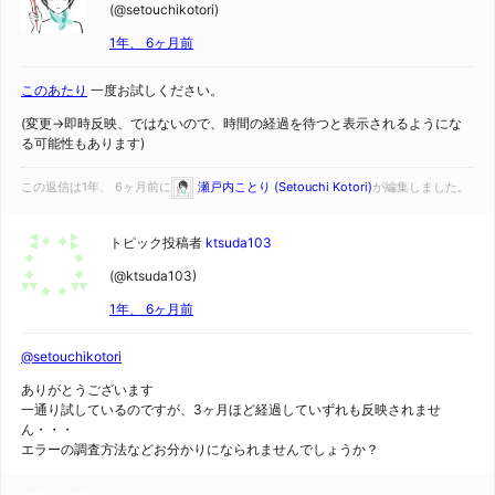
(@setouchikotori)
1年、 6ヶ月前
このあたり
一度お試しください。
(変更→即時反映、ではないので、時間の経過を待つと表示されるようにな
る可能性もあります)
この返信は1年、 6ヶ月前に
瀬戸内ことり (Setouchi Kotori)
が編集しました。
トピック投稿者
ktsuda103
(@ktsuda103)
1年、 6ヶ月前
@setouchikotori
ありがとうございます
一通り試しているのですが、3ヶ月ほど経過していずれも反映されませ
ん・・・
エラーの調査方法などお分かりになられませんでしょうか？