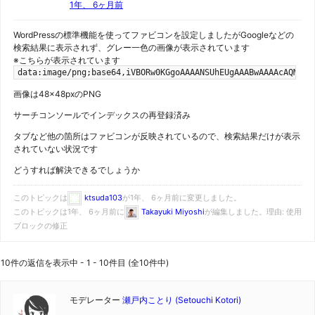
1年、 6ヶ月前
WordPressの標準機能を使ってファビコンを設定しましたがGoogleなどの
検索結果に表示されず、グレー一色の画像が表示されています
※こちらが表示されています
data:image/png;base64,iVBORw0KGgoAAAANSUhEUgAAABwAAAAcAQMAAA
画像は48×48pxのPNG
サーチコンソールでインデックスの再登録済み
タブなど他の箇所はファビコンが反映されているので、検索結果だけが表示
されていない状況です
どうすれば解決できるでしょうか
このトピックは
ktsuda103
が1年、 6ヶ月前に変更しました。
このトピックは1年、 6ヶ月前に
Takayuki Miyoshi
が編集しました。理由: 使用
ブロックの修正
10件の返信を表示中 - 1 - 10件目 (全10件中)
モデレーター
瀬戸内ことり (Setouchi Kotori)