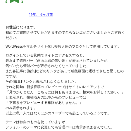
11年、 6ヶ月前
お世話になります。
初めてご質問させていただきますので至らない点がございましたらご容赦く
ださい。
WordPressをマルチサイト化し複数人用のブログとして使用しています。
ログインしている状態でサイトにアクセスすると、
最近まで管理バー（画面上部の黒い帯）が表示されていましたが、
気づいたら管理バーが表示されなくなっていました。
また各記事に[編集]などのリンクがあって編集画面に遷移できたと思ったの
ですが、
その[編集]リンクも表示されなくなりました。
それと同時に新規投稿のプレビューではサイトのレイアウトで
「見つかりません こちらには何もありません。検索をお試しください。」
と表示され、投稿済みの記事からのプレビューでは
「下書きをプレビューする権限がありません。」
のみ表示されます。
以上は私一人ではなくほかのユーザーでも起こっているようです。
テーマは独自のものを使っていますが、
デフォルトのテーマに変更しても管理バーは表示されませんでした。