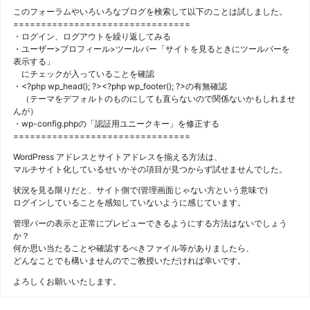
このフォーラムやいろいろなブログを検索して以下のことは試しました。
================================
・ログイン、ログアウトを繰り返してみる
・ユーザー>プロフィール>ツールバー「サイトを見るときにツールバーを
表示する」
にチェックが入っていることを確認
・<?php wp_head(); ?><?php wp_footer(); ?>の有無確認
（テーマをデフォルトのものにしても直らないので関係ないかもしれませ
んが）
・wp-config.phpの「認証用ユニークキー」を修正する
================================
WordPress アドレスとサイトアドレスを揃える方法は、
マルチサイト化しているせいかその項目が見つからず試せませんでした。
状況を見る限りだと、サイト側で(管理画面じゃない方という意味で)
ログインしていることを感知していないように感じています。
管理バーの表示と正常にプレビューできるようにする方法はないでしょう
か？
何か思い当たることや確認するべきファイル等がありましたら、
どんなことでも構いませんのでご教授いただければ幸いです。
よろしくお願いいたします。