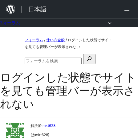
内
日本語
容
を
フォーラム
ス
コ
フォーラム
/
使い方全般
/
ログインした状態でサイト
キ
ン
を見ても管理バーが表示されない
ッ
テ
検
プ
ン
フ
索
ォ
ツ
ログインした状態でサイト
対
ー
ラ
へ
象:
を見ても管理バーが表示さ
ム
ス
の
検
れない
キ
索
ッ
プ
解決済
mkt628
(@mkt628)