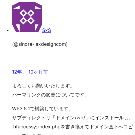
索
ッ
プ
SxS
(@sinore-laxdesigncom)
12年、 10ヶ月前
よろしくお願いいたします。
パーマリンクの変更についてです。
WP3.5.1で構築しています。
サブディレクトリ「ドメイン/wp/」にインストールし、
.htaccessとindex.phpを書き換えてドメイン直下へコピ