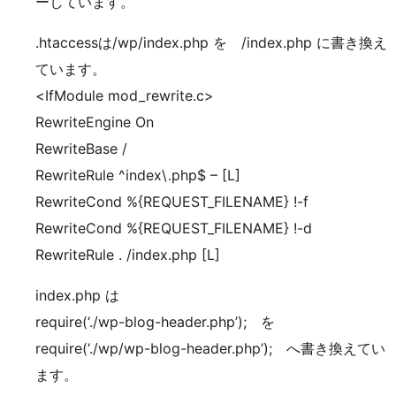
ーしています。
.htaccessは/wp/index.php を /index.php に書き換え
ています。
<IfModule mod_rewrite.c>
RewriteEngine On
RewriteBase /
RewriteRule ^index\.php$ – [L]
RewriteCond %{REQUEST_FILENAME} !-f
RewriteCond %{REQUEST_FILENAME} !-d
RewriteRule . /index.php [L]
index.php は
require(‘./wp-blog-header.php’); を
require(‘./wp/wp-blog-header.php’); へ書き換えてい
ます。