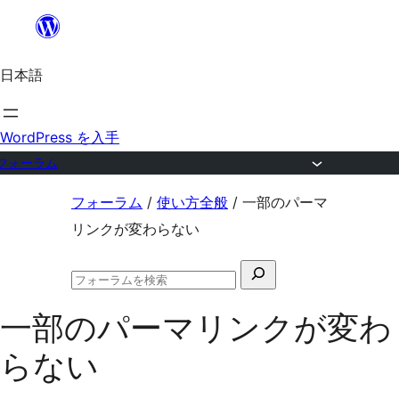
内
容
日本語
を
ス
キ
WordPress を入手
ッ
フォーラム
プ
コ
フォーラム
/
使い方全般
/
一部のパーマ
ン
リンクが変わらない
テ
検
ン
フ
索
ツ
ォ
一部のパーマリンクが変わ
対
ー
へ
ラ
象:
らない
ム
ス
の
キ
検