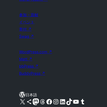
参加・貢献
イベント
寄付
↗
Swag
↗
WordPress.com
↗
Matt
↗
bbPress
↗
BuddyPress
↗
日本語
X (旧 Twitter) アカウントへ
Bluesky アカウントへ
Mastodon アカウントへ
Threads アカウントへ
Facebook ページへ
Instagram アカウントへ
LinkedIn アカウントへ
TikTok アカウントへ
YouTube チャンネルへ
Tumblr アカウントへ