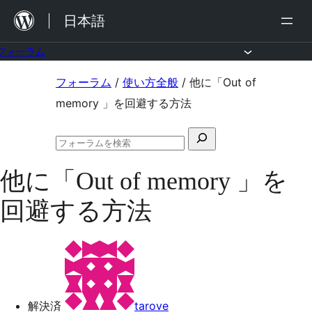
内
日本語
容
を
フォーラム
ス
コ
フォーラム
/
使い方全般
/
他に「Out of
キ
ン
memory 」を回避する方法
ッ
テ
プ
検
ン
フ
索
ツ
ォ
他に「Out of memory 」を
対
ー
へ
ラ
象:
回避する方法
ム
ス
の
キ
検
索
ッ
プ
解決済
tarove