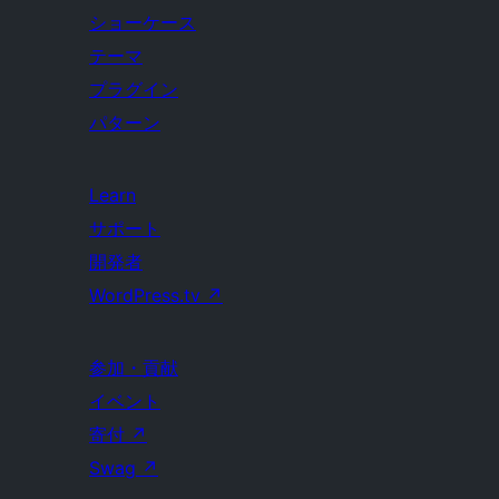
ショーケース
テーマ
プラグイン
パターン
Learn
サポート
開発者
WordPress.tv
↗
参加・貢献
イベント
寄付
↗
Swag
↗