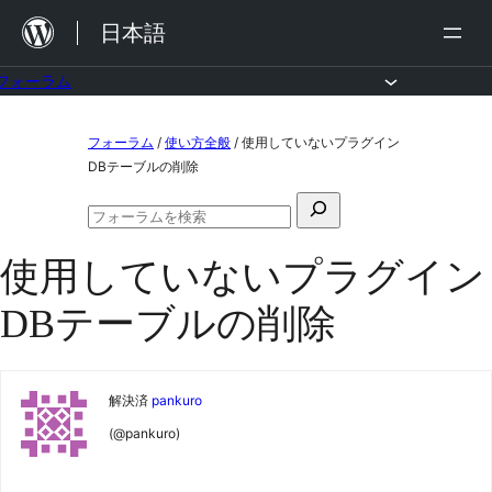
内
日本語
容
を
フォーラム
ス
コ
フォーラム
/
使い方全般
/
使用していないプラグイン
キ
ン
DBテーブルの削除
ッ
テ
検
プ
ン
フ
索
ォ
ツ
使用していないプラグイン
対
ー
ラ
へ
象:
DBテーブルの削除
ム
ス
の
検
キ
索
ッ
解決済
pankuro
プ
(@pankuro)