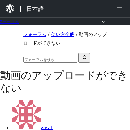
内
日本語
容
を
フォーラム
ス
コ
フォーラム
/
使い方全般
/
動画のアップ
キ
ン
ロードができない
ッ
テ
プ
検
ン
フ
索
ツ
ォ
動画のアップロードができ
対
ー
へ
ラ
象:
ない
ム
ス
の
キ
検
索
ッ
プ
yasah