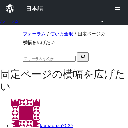
内
日本語
容
を
フォーラム
ス
コ
フォーラム
/
使い方全般
/
固定ページの
キ
ン
横幅を広げたい
ッ
テ
プ
検
ン
フ
索
ツ
ォ
固定ページの横幅を広げた
対
ー
へ
ラ
象:
い
ム
ス
の
キ
検
索
ッ
プ
kumachan2525