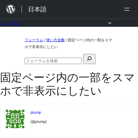
内
日本語
容
を
フォーラム
ス
コ
フォーラム
/
使い方全般
/
固定ページ内の一部をスマ
キ
ン
ホで非表示にしたい
ッ
テ
検
プ
ン
フ
索
ォ
ツ
固定ページ内の一部をスマ
対
ー
ラ
へ
象:
ホで非表示にしたい
ム
ス
の
検
キ
索
ッ
plump
プ
(@plump)