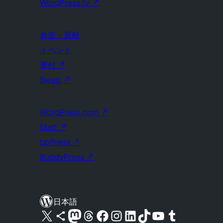
WordPress.tv
↗
参加・貢献
イベント
寄付
↗
Swag
↗
WordPress.com
↗
Matt
↗
bbPress
↗
BuddyPress
↗
日本語
X (旧 Twitter) アカウントへ
Bluesky アカウントへ
Mastodon アカウントへ
Threads アカウントへ
Facebook ページへ
Instagram アカウントへ
LinkedIn アカウントへ
TikTok アカウントへ
YouTube チャンネルへ
Tumblr アカウントへ