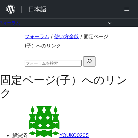
内
日本語
容
を
フォーラム
ス
コ
フォーラム
/
使い方全般
/
固定ページ
キ
ン
(子）へのリンク
ッ
テ
プ
検
ン
フ
索
ツ
ォ
固定ページ(子）へのリン
対
ー
へ
ラ
象:
ク
ム
ス
の
キ
検
索
ッ
プ
解決済
YOUKO0205