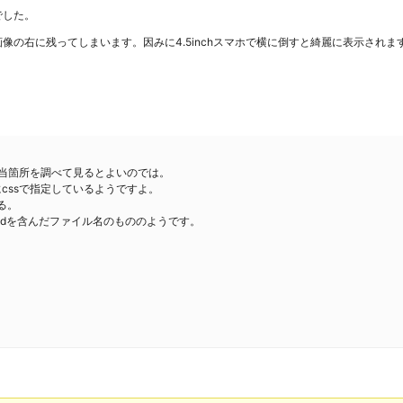
でした。
の右に残ってしまいます。因みに4.5inchスマホで横に倒すと綺麗に表示されます
該当箇所を調べて見るとよいのでは。
素にcssで指定しているようですよ。
る。
るembedを含んだファイル名のもののようです。