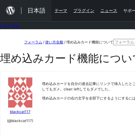
内
日本語
テーマ
プラグイン
ニュース
サポ
容
を
フォーラム
ス
コ
検
キ
フォーラム
/
使い方全般
/
埋め込みカード機能について
ン
索
ッ
埋め込みカード機能につい
テ
対
プ
ン
象:
ツ
埋め込みカードを自分の過去記事にリンクで挿入したところ、PC
へ
してもダメ。clear: leftしてもダメでした。
ス
埋め込みカードの右の文字を全部下にするようにするに
キ
ッ
blackcat117
プ
(@blackcat117)