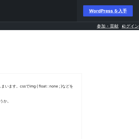
WordPress を入手
参加・貢献
ログイン
mg { float : none ; }などを
うか。