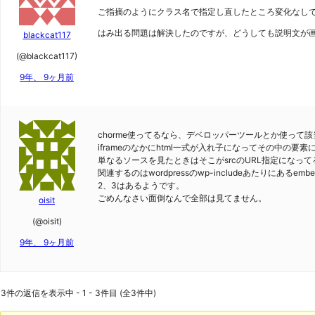
ご指摘のようにクラス名で指定し直したところ変化なし
はみ出る問題は解決したのですが、どうしても説明文が画像
blackcat117
(@blackcat117)
9年、 9ヶ月前
chorme使ってるなら、デベロッパーツールとか使って
iframeのなかにhtml一式が入れ子になってその中の要
単なるソースを見たときはそこがsrcのURL指定になって
関連するのはwordpressのwp-includeあたりにあ
2、3はあるようです。
ごめんなさい面倒なんで全部は見てません。
oisit
(@oisit)
9年、 9ヶ月前
3件の返信を表示中 - 1 - 3件目 (全3件中)