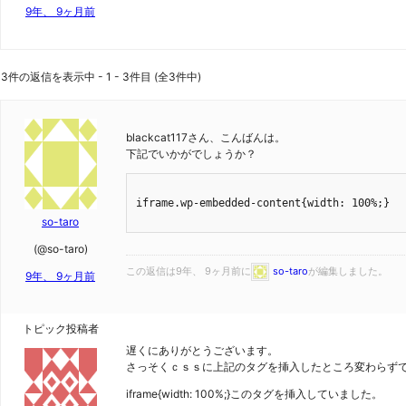
9年、 9ヶ月前
3件の返信を表示中 - 1 - 3件目 (全3件中)
blackcat117さん、こんばんは。
下記でいかがでしょうか？
iframe.wp-embedded-content{width: 100%;}

so-taro
(@so-taro)
この返信は9年、 9ヶ月前に
so-taro
が編集しました。
9年、 9ヶ月前
トピック投稿者
遅くにありがとうございます。
さっそくｃｓｓに上記のタグを挿入したところ変わらず
iframe{width: 100%;}このタグを挿入していました。