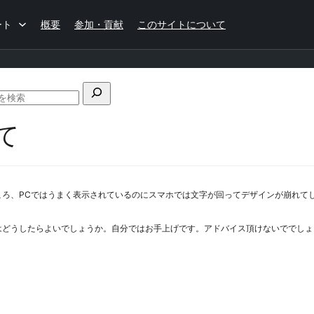
ート
概要
参加・貢献
このサイトについて
フ
ォ
て
ー
ラ
ム
の
検
ではうまく表示されているのにスマホでは文字が回ってデザインが崩れてしまいます。cssでi
索
はどうしたらよいでしょうか。自分ではお手上げです。アドバイス頂けないででしょ