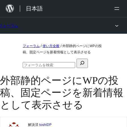
内
日本語
容
を
フォーラム
ス
キ
コ
ッ
フォーラム
/
使い方全般
/
外部静的ページにWPの投
ン
稿、固定ページを新着情報として表示させる
プ
テ
検
ン
フ
索
ォ
ツ
外部静的ページにWPの投
対
ー
ラ
へ
象:
稿、固定ページを新着情報
ム
ス
の
検
として表示させる
キ
索
ッ
プ
解決済
toshiDP