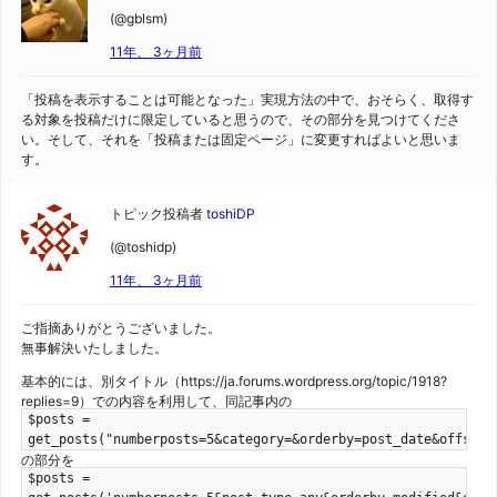
(@gblsm)
11年、 3ヶ月前
「投稿を表示することは可能となった」実現方法の中で、おそらく、取得す
る対象を投稿だけに限定していると思うので、その部分を見つけてくださ
い。そして、それを「投稿または固定ページ」に変更すればよいと思いま
す。
トピック投稿者
toshiDP
(@toshidp)
11年、 3ヶ月前
ご指摘ありがとうございました。
無事解決いたしました。
基本的には、別タイトル（https://ja.forums.wordpress.org/topic/1918?
replies=9）での内容を利用して、同記事内の
$posts =
get_posts("numberposts=5&category=&orderby=post_date&offset=
の部分を
$posts =