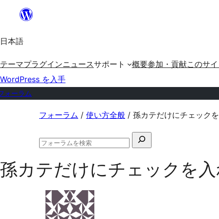
内
容
日本語
を
ス
テーマ
プラグイン
ニュース
サポート
概要
参加・貢献
このサイ
キ
WordPress を入手
ッ
フォーラム
プ
コ
フォーラム
/
使い方全般
/
孫カテだけにチェックを
ン
検
テ
フ
索
ン
ォ
孫カテだけにチェックを入
対
ー
ツ
ラ
象:
ム
へ
の
ス
検
索
キ