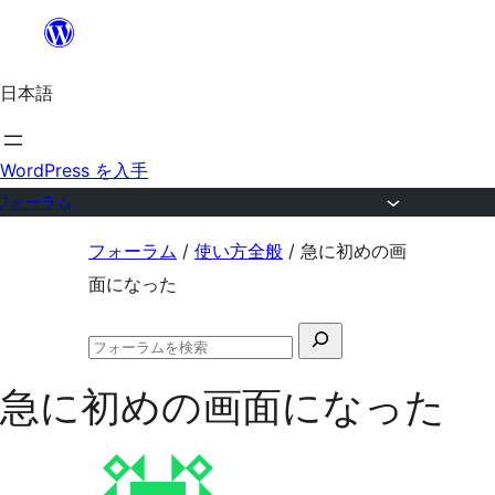
内
容
日本語
を
ス
キ
WordPress を入手
ッ
フォーラム
プ
コ
フォーラム
/
使い方全般
/
急に初めの画
ン
面になった
テ
検
ン
フ
索
ツ
ォ
急に初めの画面になった
対
ー
へ
ラ
象:
ム
ス
の
キ
検