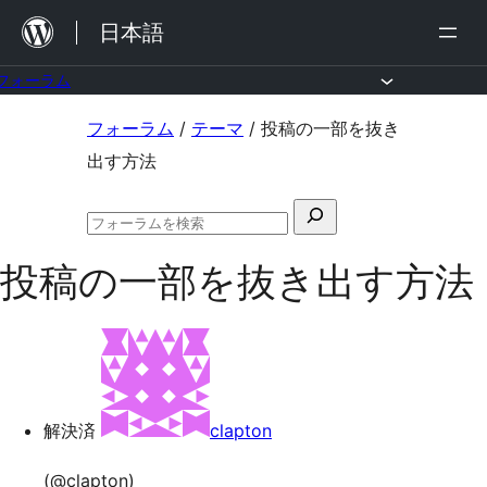
内
日本語
容
を
フォーラム
ス
コ
フォーラム
/
テーマ
/
投稿の一部を抜き
キ
ン
出す方法
ッ
テ
プ
検
ン
フ
索
ツ
ォ
投稿の一部を抜き出す方法
対
ー
へ
ラ
象:
ム
ス
の
キ
検
索
ッ
プ
解決済
clapton
(@clapton)