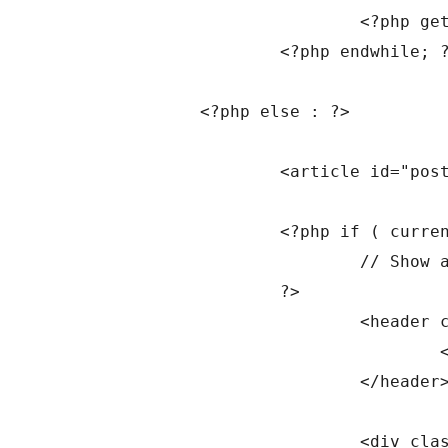
				<?php get_template_part( 'content', get_post_format() ); ?>

			<?php endwhile; ?>

		<?php else : ?>

			<article id="post-0" class="post no-results not-found">

			<?php if ( current_user_can( 'edit_posts' ) ) :

				// Show a different message to a logged-in user who can add posts.

			?>

				<header class="entry-header">

					<h1 class="entry-title"><?php _e( 'No posts to display', 'twentytwelve' ); ?></h1>

				</header>

				<div class="entry-content">
