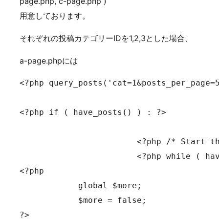
page.php, c-page.php )
用意しております。
それぞれの投稿カテゴリーIDを1,2,3とした場合、
a-page.phpには
<?php query_posts('cat=1&posts_per_page=5
<?php if ( have_posts() ) : ?>

			<?php /* Start the Loop */ ?>

			<?php while ( have_posts() ) : the_post(); ?>

<?php

            global $more;

            $more = false;

?>
