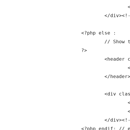
					<p><?php printf( __( 'Ready to publish your first post? <a href="%s">Get started here</a>.', 'twentytwelve' ), admin_url( 'post-new.php' ) ); ?></p>

				</div><!-- .entry-content -->

			<?php else :

				// Show the default message to everyone else.

			?>

				<header class="entry-header">

					<h1 class="entry-title"><?php _e( 'Nothing Found', 'twentytwelve' ); ?></h1>

				</header>

				<div class="entry-content">

					<p><?php _e( 'Apologies, but no results were found. Perhaps searching will help find a related post.', 'twentytwelve' ); ?></p>

					<?php get_search_form(); ?>

				</div><!-- .entry-content -->

			<?php endif; // end current_user_can() check ?>
