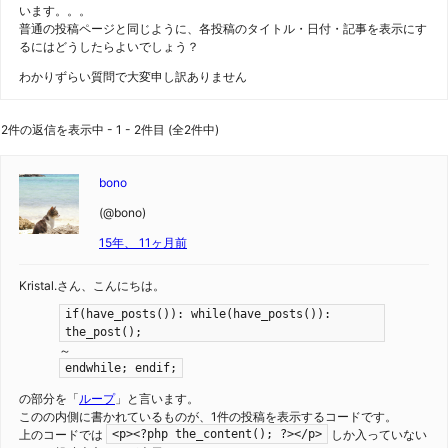
います。。。
普通の投稿ページと同じように、各投稿のタイトル・日付・記事を表示にす
るにはどうしたらよいでしょう？
わかりずらい質問で大変申し訳ありません
2件の返信を表示中 - 1 - 2件目 (全2件中)
bono
(@bono)
15年、 11ヶ月前
Kristal.さん、こんにちは。
if(have_posts()): while(have_posts()):
the_post();
～
endwhile; endif;
の部分を「
ループ
」と言います。
このの内側に書かれているものが、1件の投稿を表示するコードです。
上のコードでは
しか入っていない
<p><?php the_content(); ?></p>