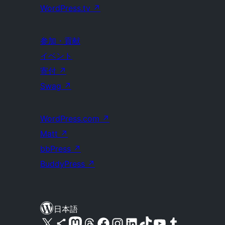
WordPress.tv
↗
参加・貢献
イベント
寄付
↗
Swag
↗
WordPress.com
↗
Matt
↗
bbPress
↗
BuddyPress
↗
日本語
X (旧 Twitter) アカウントへ
Bluesky アカウントへ
Mastodon アカウントへ
Threads アカウントへ
Facebook ページへ
Instagram アカウントへ
LinkedIn アカウントへ
TikTok アカウントへ
YouTube チャンネルへ
Tumblr アカウントへ