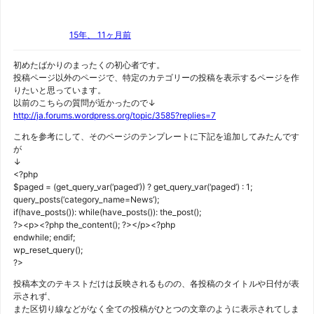
15年、 11ヶ月前
初めたばかりのまったくの初心者です。
投稿ページ以外のページで、特定のカテゴリーの投稿を表示するページを作
りたいと思っています。
以前のこちらの質問が近かったので↓
http://ja.forums.wordpress.org/topic/3585?replies=7
これを参考にして、そのページのテンプレートに下記を追加してみたんです
が
↓
<?php
$paged = (get_query_var(‘paged’)) ? get_query_var(‘paged’) : 1;
query_posts(‘category_name=News’);
if(have_posts()): while(have_posts()): the_post();
?><p><?php the_content(); ?></p><?php
endwhile; endif;
wp_reset_query();
?>
投稿本文のテキストだけは反映されるものの、各投稿のタイトルや日付が表
示されず、
また区切り線などがなく全ての投稿がひとつの文章のように表示されてしま