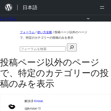
内
日本語
容
を
フォーラム
ス
コ
フォーラム
/
使い方全般
/
投稿ページ以外のページ
キ
ン
で、特定のカテゴリーの投稿のみを表示
ッ
テ
検
プ
ン
フ
索
ォ
ツ
投稿ページ以外のページ
対
ー
ラ
へ
象:
で、特定のカテゴリーの投
ム
ス
の
検
稿のみを表示
キ
索
ッ
プ
解決済
Kristal.
(@kristal-1)