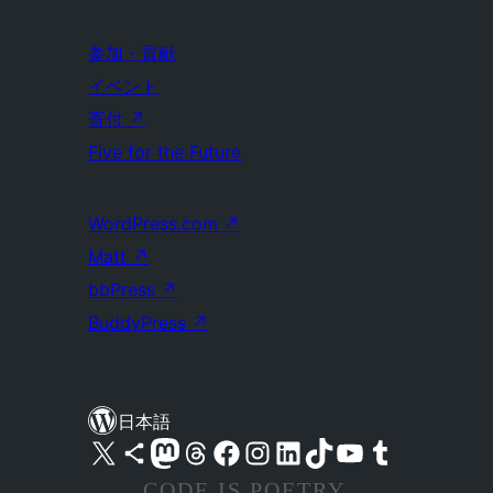
参加・貢献
イベント
寄付
↗
Five for the Future
WordPress.com
↗
Matt
↗
bbPress
↗
BuddyPress
↗
日本語
X (旧 Twitter) アカウントへ
Bluesky アカウントへ
Mastodon アカウントへ
Threads アカウントへ
Facebook ページへ
Instagram アカウントへ
LinkedIn アカウントへ
TikTok アカウントへ
YouTube チャンネルへ
Tumblr アカウントへ
CODE IS POETRY.