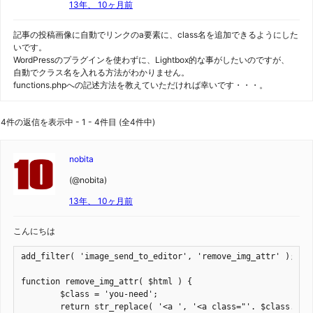
13年、 10ヶ月前
記事の投稿画像に自動でリンクのa要素に、class名を追加できるようにした
いです。
WordPressのプラグインを使わずに、Lightbox的な事がしたいのですが、
自動でクラス名を入れる方法がわかりません。
functions.phpへの記述方法を教えていただければ幸いです・・・。
4件の返信を表示中 - 1 - 4件目 (全4件中)
nobita
(@nobita)
13年、 10ヶ月前
こんにちは
add_filter( 'image_send_to_editor', 'remove_img_attr' );

function remove_img_attr( $html ) {

	$class = 'you-need';

	return str_replace( '<a ', '<a class="'. $class. '" ', $html );
