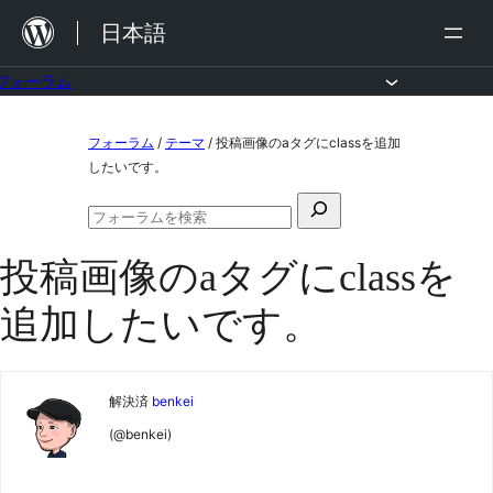
内
日本語
容
を
フォーラム
ス
コ
フォーラム
/
テーマ
/
投稿画像のaタグにclassを追加
キ
ン
したいです。
ッ
テ
検
プ
ン
フ
索
ォ
ツ
投稿画像のaタグにclassを
対
ー
ラ
へ
象:
追加したいです。
ム
ス
の
検
キ
索
ッ
解決済
benkei
プ
(@benkei)