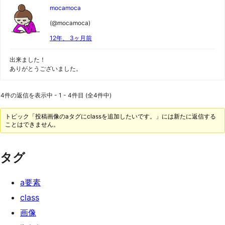
mocamoca
(@mocamoca)
12年、 3ヶ月前
出来ました！
ありがとうございました。
4件の返信を表示中 - 1 - 4件目 (全4件中)
トピック「投稿画像のaタグにclassを追加したいです。」には新たに返信する
ことはできません。
タグ
a要素
class
画像