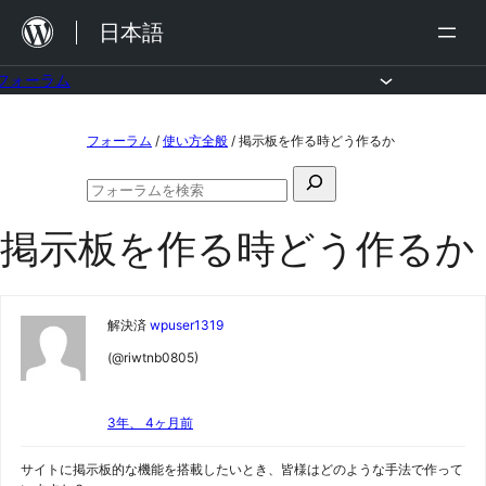
内
日本語
容
を
フォーラム
ス
コ
フォーラム
/
使い方全般
/
掲示板を作る時どう作るか
キ
ン
ッ
検
テ
フ
プ
索
ン
ォ
掲示板を作る時どう作るか
対
ー
ツ
ラ
象:
ム
へ
の
ス
検
解決済
wpuser1319
索
キ
(@riwtnb0805)
ッ
プ
3年、 4ヶ月前
サイトに掲示板的な機能を搭載したいとき、皆様はどのような手法で作って