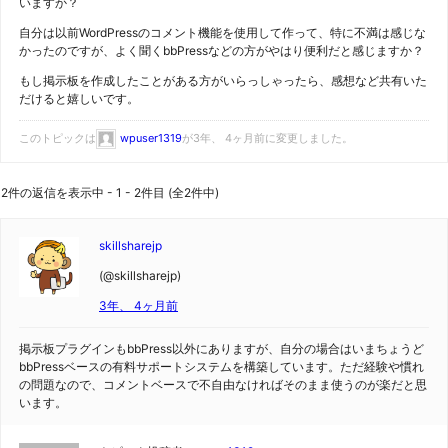
いますか？
自分は以前WordPressのコメント機能を使用して作って、特に不満は感じな
かったのですが、よく聞くbbPressなどの方がやはり便利だと感じますか？
もし掲示板を作成したことがある方がいらっしゃったら、感想など共有いた
だけると嬉しいです。
このトピックは
wpuser1319
が3年、 4ヶ月前に変更しました。
2件の返信を表示中 - 1 - 2件目 (全2件中)
skillsharejp
(@skillsharejp)
3年、 4ヶ月前
掲示板プラグインもbbPress以外にありますが、自分の場合はいまちょうど
bbPressベースの有料サポートシステムを構築しています。ただ経験や慣れ
の問題なので、コメントベースで不自由なければそのまま使うのが楽だと思
います。