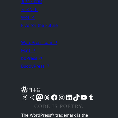
参加・貢献
イベント
寄付
↗
Five for the Future
WordPress.com
↗
Matt
↗
bbPress
↗
BuddyPress
↗
日本語
X (旧 Twitter) アカウントへ
Bluesky アカウントへ
Mastodon アカウントへ
Threads アカウントへ
Facebook ページへ
Instagram アカウントへ
LinkedIn アカウントへ
TikTok アカウントへ
YouTube チャンネルへ
Tumblr アカウントへ
CODE IS POETRY.
The WordPress® trademark is the