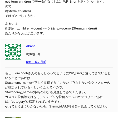
get_term_children でデータがなければ、WP_Error を返すとあります。
ので、
if($term_children)
ではダメでしょうか。
あるいは
if ($term_children->count == 0 && is_wp_error($term_children))
あたりかなぁとか思います。
Akane
(@reguls)
9年、 6ヶ月前
もし、kimipoohさんのおっしゃってるようにWP_Errorが返ってきていると
いうことであれば、
$taxonomy_nameが正しく取得できていない（存在しないタクソノミー名
が指定されている）ということですので、
$taxonomy_nameの取得の部分を見直してみてください。
カスタム投稿等ではなく、シンプルな投稿ページのカテゴリーであれ
ば、’category’を指定すれば大丈夫です。
それでもうまくいかないなら、$term_idの取得部分も見直してください。