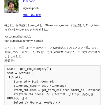
kimipooh
(@kimipooh)
9年、 6ヶ月前
確かに、根本的に $term_id と $taxonomy_name に意図したデータが入
っているかのチェックが先ですね。
var_dump($term_id);
var_dump($taxonomy_name);
などして、意図したデータが入っているか確認してみるとよいと思います。
お示しのソースコードだけでは、それらの変数に値が入っていないので動作
しませんしね。
最低でも
$cats = get_the_category();

$cat = $cats[0];

if($cat){

    $term_id = $cat->term_id;

    $taxonomy_name = $cat->taxonomy;

    $term_children = get_term_children($term_id, $taxonomy_n
    if($term_children){ // 子カテゴリーが１つ以上あるとき

HTMLが入ります

    }else{ // 子カテゴリーがないとき
