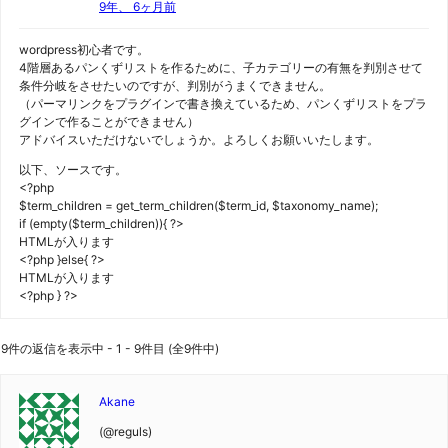
9年、 6ヶ月前
wordpress初心者です。
4階層あるパンくずリストを作るために、子カテゴリーの有無を判別させて
条件分岐をさせたいのですが、判別がうまくできません。
（パーマリンクをプラグインで書き換えているため、パンくずリストをプラ
グインで作ることができません）
アドバイスいただけないでしょうか。よろしくお願いいたします。
以下、ソースです。
<?php
$term_children = get_term_children($term_id, $taxonomy_name);
if (empty($term_children)){ ?>
HTMLが入ります
<?php }else{ ?>
HTMLが入ります
<?php } ?>
9件の返信を表示中 - 1 - 9件目 (全9件中)
Akane
(@reguls)