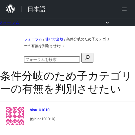
内
日本語
容
を
フォーラム
ス
コ
フォーラム
/
使い方全般
/
条件分岐のため子カテゴリ
キ
ン
ーの有無を判別させたい
ッ
テ
検
プ
ン
フ
索
ォ
ツ
条件分岐のため子カテゴリ
対
ー
ラ
へ
象:
ーの有無を判別させたい
ム
ス
の
検
キ
索
ッ
hina101010
プ
(@hina101010)