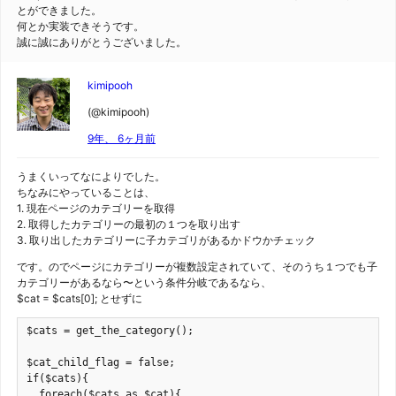
とができました。
何とか実装できそうです。
誠に誠にありがとうございました。
kimipooh
(@kimipooh)
9年、 6ヶ月前
うまくいってなによりでした。
ちなみにやっていることは、
1. 現在ページのカテゴリーを取得
2. 取得したカテゴリーの最初の１つを取り出す
3. 取り出したカテゴリーに子カテゴリがあるかドウかチェック
です。のでページにカテゴリーが複数設定されていて、そのうち１つでも子
カテゴリーがあるなら〜という条件分岐であるなら、
$cat = $cats[0]; とせずに
$cats = get_the_category();

$cat_child_flag = false;

if($cats){

  foreach($cats as $cat){
