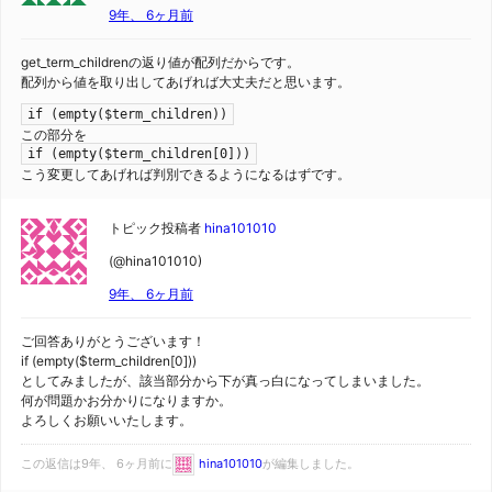
9年、 6ヶ月前
get_term_childrenの返り値が配列だからです。
配列から値を取り出してあげれば大丈夫だと思います。
if (empty($term_children))
この部分を
if (empty($term_children[0]))
こう変更してあげれば判別できるようになるはずです。
トピック投稿者
hina101010
(@hina101010)
9年、 6ヶ月前
ご回答ありがとうございます！
if (empty($term_children[0]))
としてみましたが、該当部分から下が真っ白になってしまいました。
何が問題かお分かりになりますか。
よろしくお願いいたします。
この返信は9年、 6ヶ月前に
hina101010
が編集しました。