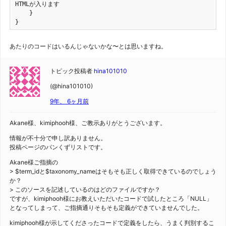
HTMLが入ります

    }

}
あたりのコードはいるんじゃないかな〜とは思いますね。
トピック投稿者
hina101010
(@hina101010)
9年、 6ヶ月前
Akane様、kimiphooh様、ご教示ありがとうございます。
情報が不十分で申し訳ありません。
投稿ページのパンくずリストです。
Akane様ご指摘の
> $term_idと$taxonomy_nameはそもそも正しく取得できているのでしょう
か？
> このソースを記述しているのはどのファイルですか？
ですが、kimiphooh様にお教えいただいたコードで試したところ「NULL」
となってしまって、ご指摘通りそもそも定義ができていませんでした。
kimiphooh様が示してくださったコードで定義をしたら、うまく判別するこ